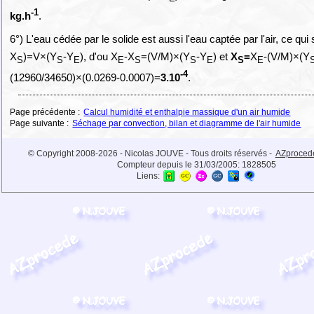
-1
kg.h
.
6°) L'eau cédée par le solide est aussi l'eau captée par l'air, ce qui
X
)=V×(Y
-Y
), d'ou X
-X
=(V/M)×(Y
-Y
) et
X
=
X
-(V/M)×(Y
S
S
E
E
S
S
E
S
E
-4
(12960/34650)×(0.0269-0.0007)=
3.10
.
Page précédente :
Calcul humidité et enthalpie massique d'un air humide
Page suivante :
Séchage par convection, bilan et diagramme de l'air humide
© Copyright 2008-2026 - Nicolas JOUVE - Tous droits réservés -
AZproced
Compteur depuis le 31/03/2005:
1828505
Liens: