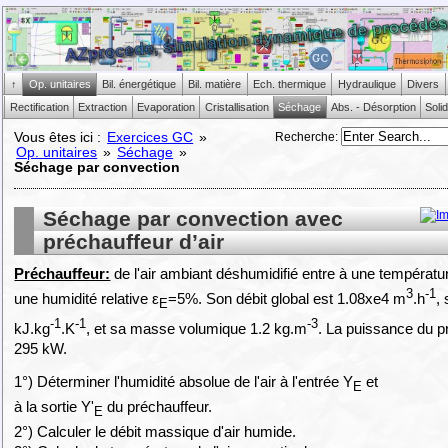
↑
Op. unitaires
Bil. énergétique
Bil. matière
Ech. thermique
Hydraulique
Divers
Rectification
Extraction
Evaporation
Cristallisation
Séchage
Abs. - Désorption
Soli
Recherche
:
Vous êtes ici :
Exercices GC
»
Op. unitaires
»
Séchage
»
Séchage par convection
Séchage par convection avec
préchauffeur d’air
Préchauffeur:
de l'air ambiant déshumidifié entre à une températu
3
-1
une humidité relative ε
=5%. Son débit global est 1.08xe4 m
.h
,
E
-1
-1
-3
kJ.kg
.K
, et sa masse volumique 1.2 kg.m
. La puissance du p
295 kW.
1°) Déterminer l'humidité absolue de l'air à l'entrée Y
et
E
à la sortie Y'
du préchauffeur.
E
2°) Calculer le débit massique d'air humide.