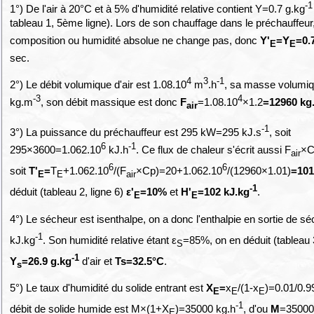
-1
1°) De l'air à 20°C et à 5% d'humidité relative contient Y=0.7 g.kg
tableau 1, 5ème ligne). Lors de son chauffage dans le préchauffeur
composition ou humidité absolue ne change pas, donc
Y'
=Y
=0.
E
E
sec.
4
3
-1
2°) Le débit volumique d'air est 1.08.10
m
.h
, sa masse volumiq
-3
4
kg.m
, son débit massique est donc
F
=1.08.10
×1.2
=12960 kg
air
-1
3°) La puissance du préchauffeur est 295 kW=295 kJ.s
, soit
6
-1
295×3600=1.062.10
kJ.h
. Ce flux de chaleur s'écrit aussi F
×C
air
6
6
soit
T'
=
T
+1.062.10
/(F
×Cp)=20+1.062.10
/(12960×1.01)
=101
E
E
air
-1
déduit (tableau 2, ligne 6)
ε'
=10%
et
H'
=102 kJ.kg
.
E
E
4°) Le sécheur est isenthalpe, on a donc l'enthalpie en sortie de s
-1
kJ.kg
. Son humidité relative étant ε
=85%, on en déduit (tableau 3
S
-1
Y
=26.9 g.kg
d'air et
Ts=32.5°C
.
s
5°) Le taux d'humidité du solide entrant est
X
=
x
/(1-x
)=0.01/0.9
E
E
E
-1
débit de solide humide est M×(1+X
)=35000 kg.h
, d'ou
M
=35000
E