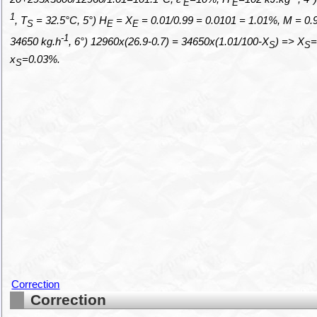
E
E
1
, T
= 32.5°C, 5°) H
= X
= 0.01/0.99 = 0.0101 = 1.01%, M = 0
S
E
E
-1
34650 kg.h
, 6°) 12960x(26.9-0.7) = 34650x(1.01/100-X
) => X
=
S
S
x
=0.03%.
S
Correction
Correction