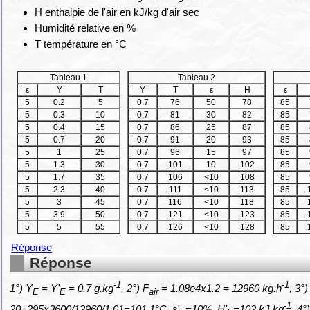
H enthalpie de l'air en kJ/kg d'air sec
Humidité relative en %
T température en °C
Tableau 1
Tableau 2
ε
Y
T
Y
T
ε
H
ε
5
0.2
5
0.7
76
50
78
85
5
0.3
10
0.7
81
30
82
85
5
0.4
15
0.7
86
25
87
85
5
0.7
20
0.7
91
20
93
85
5
1
25
0.7
96
15
97
85
5
1.3
30
0.7
101
10
102
85
5
1.7
35
0.7
106
<10
108
85
5
2.3
40
0.7
111
<10
113
85
5
3
45
0.7
116
<10
118
85
5
3.9
50
0.7
121
<10
123
85
5
5
55
0.7
126
<10
128
85
Réponse
Réponse
-1
-1
1°) Y
= Y'
= 0.7 g.kg
, 2°) F
= 1.08e4x1.2 = 12960 kg.h
, 3°)
E
E
air
-1
20+295x3600/12960/1.01=101.1°C, ε'
=10%, H'
=102 kJ.kg
, 4°