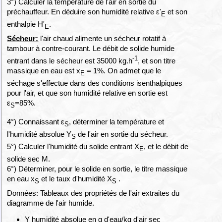
3°) Calculer la température de l'air en sortie du
préchauffeur. En déduire son humidité relative ε'
et son
E
enthalpie H'
.
E
Sécheur:
l'air chaud alimente un sécheur rotatif à
tambour à contre-courant. Le débit de solide humide
-1
entrant dans le sécheur est 35000 kg.h
, et son titre
massique en eau est x
= 1%. On admet que le
E
séchage s'effectue dans des conditions isenthalpiques
pour l'air, et que son humidité relative en sortie est
ε
=85%.
S
4°) Connaissant ε
, déterminer la température et
S
l'humidité absolue Y
de l'air en sortie du sécheur.
S
5°) Calculer l'humidité du solide entrant X
, et le débit de
E
solide sec M.
6°) Déterminer, pour le solide en sortie, le titre massique
en eau x
et le taux d'humidité X
.
S
S
Données: Tableaux des propriétés de l'air extraites du
diagramme de l'air humide.
Y humidité absolue en g d'eau/kg d'air sec