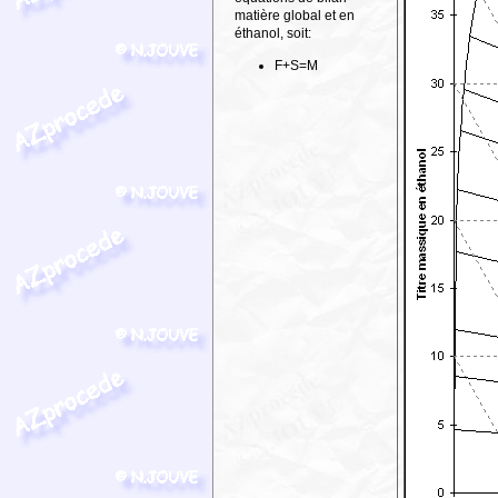
matière global et en
éthanol, soit:
F+S=M