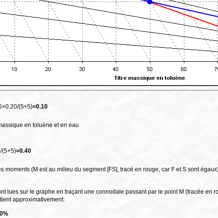
5×0.20/(5+5)
=0.10
massique en toluène et en eau
/(5+5)
=0.40
des moments (M est au milieu du segment [FS], tracé en rouge, car F et S sont égaux)
 sont lues sur le graphe en traçant une connodale passant par le point M (tracée en 
btient approximativement:
50%