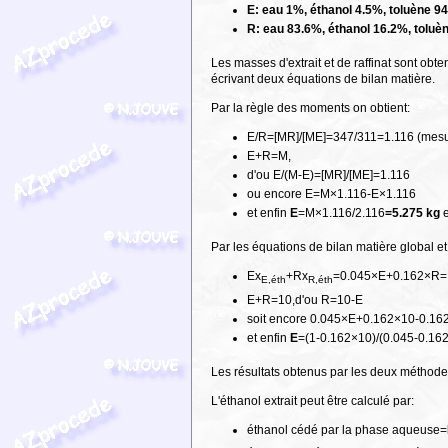
E: eau 1%, éthanol 4.5%, toluène 9
R: eau 83.6%, éthanol 16.2%, toluè
Les masses d'extrait et de raffinat sont obt
écrivant deux équations de bilan matière.
Par la règle des moments on obtient:
E/R=[MR]/[ME]=347/311=1.116 (mesuré
E+R=M,
d'ou E/(M-E)=[MR]/[ME]=1.116
ou encore E=M×1.116-E×1.116
et enfin
E
=M×1.116/2.116
=5.275 kg
Par les équations de bilan matière global et 
Ex
+Rx
=0.045×E+0.162×R=
E,éth
R,éth
E+R=10,d'ou R=10-E
soit encore 0.045×E+0.162×10-0.1
et enfin
E
=(1-0.162×10)/(0.045-0.162
Les résultats obtenus par les deux méthode
L'éthanol extrait peut être calculé par:
éthanol cédé par la phase aqueuse=