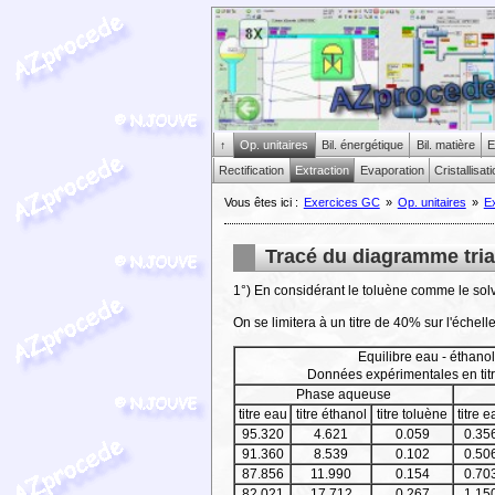
↑
Op. unitaires
Bil. énergétique
Bil. matière
E
Rectification
Extraction
Evaporation
Cristallisat
Vous êtes ici :
Exercices GC
»
Op. unitaires
»
Ex
Tracé du diagramme tria
1°) En considérant le toluène comme le solva
On se limitera à un titre de 40% sur l'échell
Equilibre eau - éthanol
Données expérimentales en tit
Phase aqueuse
titre eau
titre éthanol
titre toluène
titre e
95.320
4.621
0.059
0.35
91.360
8.539
0.102
0.50
87.856
11.990
0.154
0.70
82.021
17.712
0.267
1.15