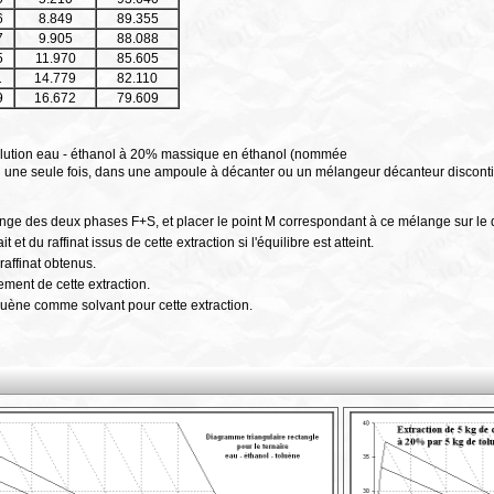
6
8.849
89.355
7
9.905
88.088
5
11.970
85.605
1
14.779
82.110
9
16.672
79.609
solution eau - éthanol à 20% massique en éthanol (nommée
 en une seule fois, dans une ampoule à décanter ou un mélangeur décanteur discon
nge des deux phases F+S, et placer le point M correspondant à ce mélange sur le 
 et du raffinat issus de cette extraction si l'équilibre est atteint.
raffinat obtenus.
dement de cette extraction.
oluène comme solvant pour cette extraction.