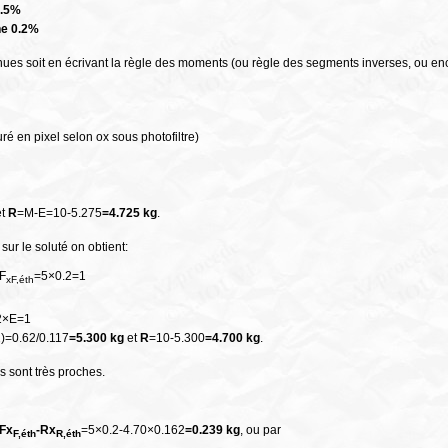
4.5%
ne 0.2%
enues soit en écrivant la règle des moments (ou règle des segments inverses, ou enc
 en pixel selon ox sous photofiltre)
et
R
=M-E=10-5.275
=4.725 kg
.
sur le soluté on obtient:
F
=5×0.2=1
xF,éth
62×E=1
)=0.62/0.117
=5.300 kg
et
R
=10-5.300
=4.700 kg
.
s sont très proches.
Fx
-Rx
=5×0.2-4.70×0.162
=0.239 kg
, ou par
F,éth
R,éth