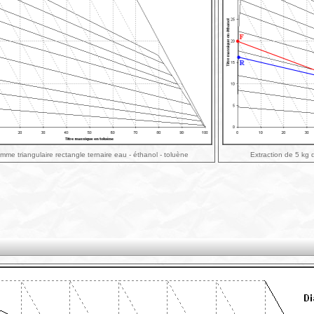
mme triangulaire rectangle ternaire eau - éthanol - toluène
Extraction de 5 kg