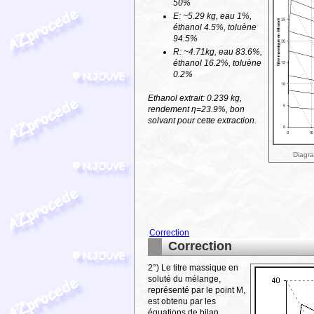
50%
E: ~5.29 kg, eau 1%,
éthanol 4.5%, toluène
94.5%
R: ~4.71kg, eau 83.6%,
éthanol 16.2%, toluène
0.2%
Ethanol extrait: 0.239 kg,
rendement η=23.9%, bon
solvant pour cette extraction.
Diagra
Correction
Correction
2°) Le titre massique en
soluté du mélange,
représenté par le point M,
est obtenu par les
équations de bilan