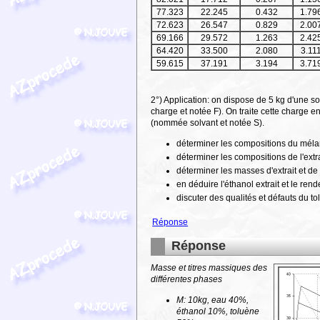
77.323
22.245
0.432
1.79
72.623
26.547
0.829
2.00
69.166
29.572
1.263
2.42
64.420
33.500
2.080
3.11
59.615
37.191
3.194
3.71
2°) Application: on dispose de 5 kg d'une 
charge et notée F). On traite cette charge
(nommée solvant et notée S).
déterminer les compositions du méla
déterminer les compositions de l'extrait
déterminer les masses d'extrait et de 
en déduire l'éthanol extrait et le ren
discuter des qualités et défauts du t
Réponse
Réponse
Masse et titres massiques des
différentes phases
M: 10kg, eau 40%,
éthanol 10%, toluène