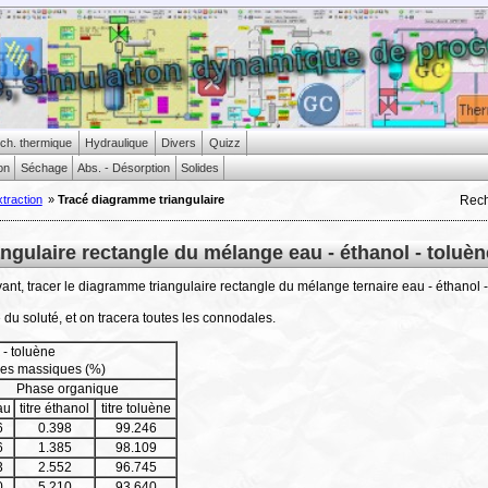
ch. thermique
Hydraulique
Divers
Quizz
ion
Séchage
Abs. - Désorption
Solides
Rec
traction
»
Tracé diagramme triangulaire
ngulaire rectangle du mélange eau - éthanol - toluèn
nt, tracer le diagramme triangulaire rectangle du mélange ternaire eau - éthanol - 
e du soluté, et on tracera toutes les connodales.
 - toluène
res massiques (%)
Phase organique
au
titre éthanol
titre toluène
6
0.398
99.246
6
1.385
98.109
3
2.552
96.745
0
5.210
93.640