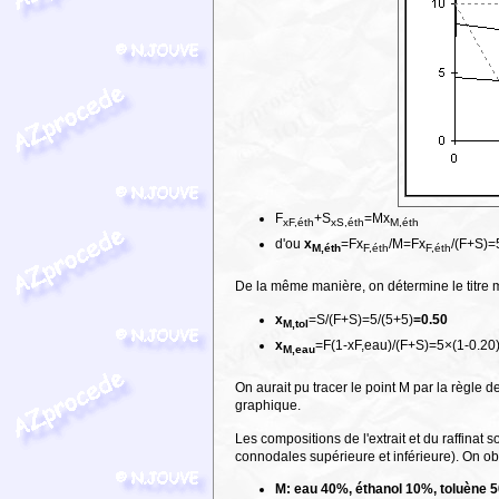
F
+S
=Mx
xF,éth
xS,éth
M,éth
d'ou
x
=Fx
/M=Fx
/(F+S)=
M,éth
F,éth
F,éth
De la même manière, on détermine le titre 
x
=S/(F+S)=5/(5+5)
=0.50
M,tol
x
=F(1-xF,eau)/(F+S)=5×(1-0.20)
M,eau
On aurait pu tracer le point M par la règle 
graphique.
Les compositions de l'extrait et du raffinat
connodales supérieure et inférieure). On o
M: eau 40%, éthanol 10%, toluène 