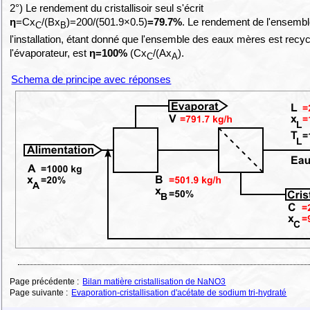
2°) Le rendement du cristallisoir seul s'écrit
η
=Cx
/(Bx
)=200/(501.9×0.5)
=79.7%
. Le rendement de l'ensemb
C
B
l'installation, étant donné que l'ensemble des eaux mères est recy
l'évaporateur, est
η=100%
(Cx
/(Ax
).
C
A
Schema de principe avec réponses
Page précédente :
Bilan matière cristallisation de NaNO3
Page suivante :
Evaporation-cristallisation d'acétate de sodium tri-hydraté