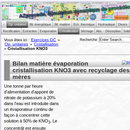
↑
Op. unitaires
Bil. énergétique
Bil. matière
Ech. thermique
Hydraulique
Divers
Rectification
Extraction
Evaporation
Cristallisation
Séchage
Abs. - Désorption
Soli
Recherche
:
Vous êtes ici :
Exercices GC
»
Op. unitaires
»
Cristallisation
»
Cristallisation KNO3
Bilan matière évaporation
cristallisation KNO3 avec recyclage de
mères
Une tonne par heure
d'alimentation d'appoint de
nitrate de potassium à 20%
dans l'eau est introduite dans
un évaporateur continu de
façon à concentrer cette
solution à 50% de KNO
. Le
3
concentrât est ensuite