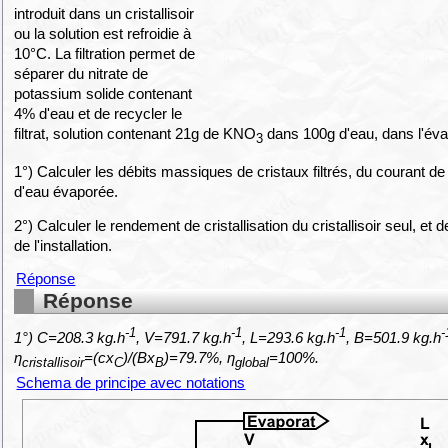
introduit dans un cristallisoir
ou la solution est refroidie à
10°C. La filtration permet de
séparer du nitrate de
potassium solide contenant
4% d'eau et de recycler le
filtrat, solution contenant 21g de KNO
dans 100g d'eau, dans l'éva
3
1°) Calculer les débits massiques de cristaux filtrés, du courant de
d'eau évaporée.
2°) Calculer le rendement de cristallisation du cristallisoir seul, et 
de l'installation.
Réponse
Réponse
-1
-1
-1
-
1°) C=208.3 kg.h
, V=791.7 kg.h
, L=293.6 kg.h
, B=501.9 kg.h
η
=(cx
)/(Bx
)=79.7%, η
=100%.
cristallisoir
C
B
global
Schema de principe avec notations