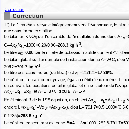
Correction
Correction
1°) Le filtrat étant recyclé intégralement vers l'évaporateur, le nitrat
que sous forme cristallisé.
Le bilan en KNO
sur l'ensemble de l'installation donne donc Ax
=
3
A
-1
C
=Ax
/x
=1000×0.20/0.96
=208.3 kg.h
.
A
C
Le titre
x
=0.96
car le nitrate de potassium solide contient 4% d'ea
C
Le bilan global sur l'ensemble de l'installation donne A=V+C, d'ou
-1
208.3=
791.7 kg.h
.
Le titre des eaux mères (ou filtrat) est
x
=21/121
=17.36%
.
L
Le débit du courant de recyclage, égal au débit d'eaux mères L, pe
en écrivant les équations de bilan global et en sel autour de l'évapo
Ax
+Lx
=Bx
, et A+L=B+V, d'ou B=A+L-V
A
L
B
ere
En éliminant B de la 1
équation, on obtient Ax
+Lx
=Ax
+Lx
-
A
L
B
B
encore L×(x
-x
)=Vx
-×A(x
-x
), d'ou
L
=[791.7×0.5-1000×(0.5-0.
B
L
B
B
A
-1
0.1735)
=293.6 kg.h
.
Le débit de concentrats est donc
B
=A+L-V=1000+293.6-791.7
=50