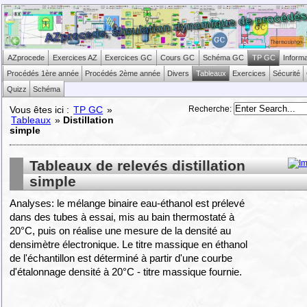
AZprocede
Exercices AZ
Exercices GC
Cours GC
Schéma GC
TP GC
Inform
Procédés 1ère année
Procédés 2ème année
Divers
Tableaux
Exercices
Sécurité
Quizz
Schéma
Recherche
:
Vous êtes ici :
TP GC
»
Tableaux
»
Distillation
simple
Tableaux de relevés distillation
simple
Analyses: le mélange binaire eau-éthanol est prélevé
dans des tubes à essai, mis au bain thermostaté à
20°C, puis on réalise une mesure de la densité au
densimètre électronique. Le titre massique en éthanol
de l'échantillon est déterminé à partir d'une courbe
d'étalonnage densité à 20°C - titre massique fournie.