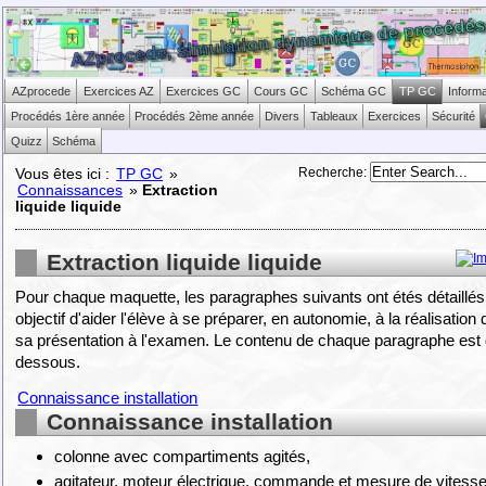
AZprocede
Exercices AZ
Exercices GC
Cours GC
Schéma GC
TP GC
Inform
Procédés 1ère année
Procédés 2ème année
Divers
Tableaux
Exercices
Sécurité
Quizz
Schéma
Recherche
:
Vous êtes ici :
TP GC
»
Connaissances
»
Extraction
liquide liquide
Extraction liquide liquide
Pour chaque maquette, les paragraphes suivants ont étés détaillé
objectif d'aider l'élève à se préparer, en autonomie, à la réalisation
sa présentation à l'examen. Le contenu de chaque paragraphe est d
dessous.
Connaissance installation
Connaissance installation
colonne avec compartiments agités,
agitateur, moteur électrique, commande et mesure de vitesse