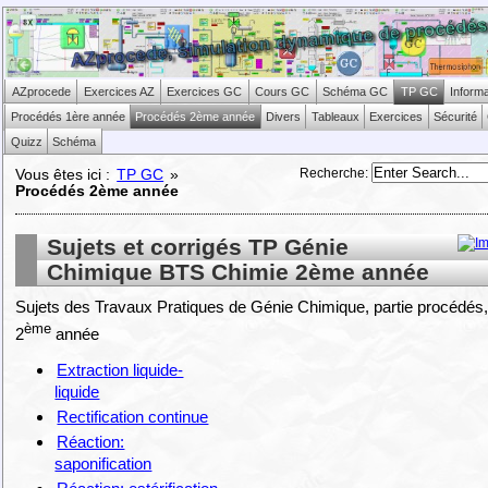
AZprocede
Exercices AZ
Exercices GC
Cours GC
Schéma GC
TP GC
Inform
Procédés 1ère année
Procédés 2ème année
Divers
Tableaux
Exercices
Sécurité
Quizz
Schéma
Recherche
:
Vous êtes ici :
TP GC
»
Procédés 2ème année
Sujets et corrigés TP Génie
Chimique BTS Chimie 2ème année
Sujets des Travaux Pratiques de Génie Chimique, partie procédé
ème
2
année
Extraction liquide-
liquide
Rectification continue
Réaction:
saponification