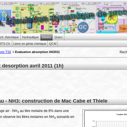
ch. thermique
Hydraulique
Divers
Quizz
BTS Ch.
Liens en génie chimique
QCM
Rec
ions TS2
»
Evaluation absorption 04/2011
 desorption avril 2011 (1h)
u - NH3: construction de Mac Cabe et Thiele
nge air - NH
au titre molaire de 8% dans une
3
n observe les titres molaires en NH
suivants en
3