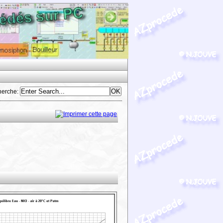
herche
: