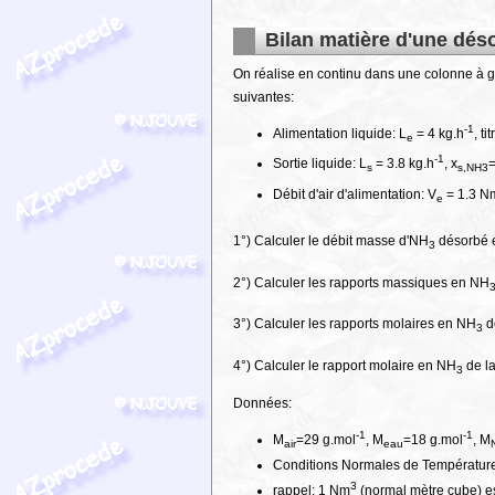
Bilan matière d'une dés
On réalise en continu dans une colonne à g
suivantes:
-1
Alimentation liquide: L
= 4 kg.h
, t
e
-1
Sortie liquide: L
= 3.8 kg.h
, x
s
s,NH3
Débit d'air d'alimentation: V
= 1.3 N
e
1°) Calculer le débit masse d'NH
désorbé 
3
2°) Calculer les rapports massiques en NH
3°) Calculer les rapports molaires en NH
de
3
4°) Calculer le rapport molaire en NH
de la
3
Données:
-1
-1
M
=29 g.mol
, M
=18 g.mol
, M
air
eau
Conditions Normales de Température
3
rappel: 1 Nm
(normal mètre cube) e