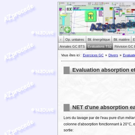
↑
Op. unitaires
Bil. énergétique
Bil. matière
E
Annales GC BTS
Evaluations TS2
Révision GC 
Vous êtes ici :
Exercices GC
»
Divers
»
Evaluat
Evaluation absorption et
NET d'une absorption ea
Lors du lavage par de l'eau pure d'un méla
colonne d'absorption fonctionnant à 20°C, o
sortie: