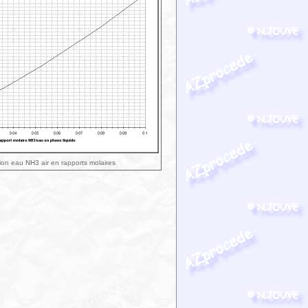
ion eau NH3 air en rapports molaires