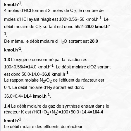
-1
kmol.h
.
4 moles d'HCl forment 2 moles de Cl
, le nombre de
2
-1
moles d'HCl ayant réagit est 100×0.56=56 kmol.h
. Le
-
débit molaire de Cl
sortant est donc 56/2=
28.0 kmol.h
2
1
.
De même, le débit molaire d'H
O sortant est
28.0
2
-1
kmol.h
.
1.3
L'oxygène consommé par la réaction est
-1
100×0.56/4=14.0 kmol.h
. Le débit molaire d'O2 sortant
-1
est donc 50.0-14.0=
36.0 kmol.h
.
Le rapport molaire N
/O
de l'éffluent du réacteur est
2
2
0.4. Le débit molaire d'N
sortant est donc
2
-1
36.0×0.4=
14.4 kmol.h
.
1.4
Le débit molaire du gaz de synthèse entrant dans le
réacteur K est (HCl+O
+N
)=100+50.0+14.4=
164.4
2
2
-1
kmol.h
.
Le débit molaire des effluents du réacteur