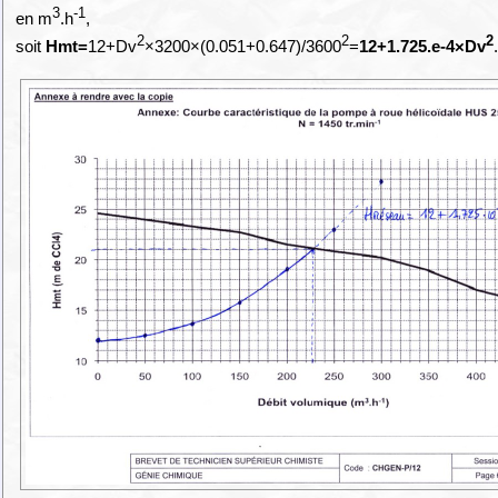
3
-1
en m
.h
,
2
2
2
soit
Hmt=
12+Dv
×3200×(0.051+0.647)/3600
=
12+1.725.e-4×Dv