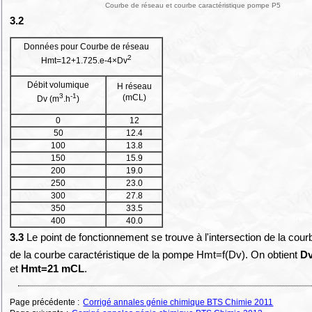
Courbe de réseau et courbe caractéristique pompe P5
3.2
Données pour Courbe de réseau
2
Hmt=12+1.725.e-4×Dv
Débit volumique
H réseau
3
-1
(mCL)
Dv (m
.h
)
0
12
50
12.4
100
13.8
150
15.9
200
19.0
250
23.0
300
27.8
350
33.5
400
40.0
3.3
Le point de fonctionnement se trouve à l'intersection de la cour
de la courbe caractéristique de la pompe Hmt=f(Dv). On obtient
D
et
Hmt=21 mCL
.
Page précédente :
Corrigé annales génie chimique BTS Chimie 2011