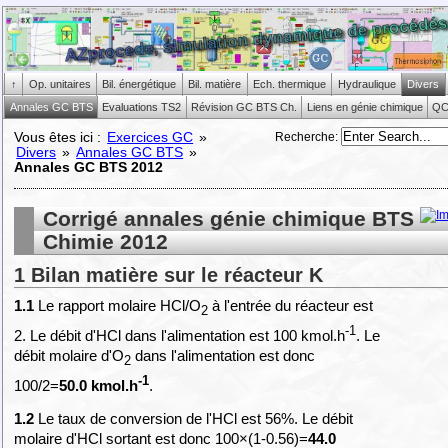
↑
Op. unitaires
Bil. énergétique
Bil. matière
Ech. thermique
Hydraulique
Divers
Annales GC BTS
Evaluations TS2
Révision GC BTS Ch.
Liens en génie chimique
Q
Recherche
:
Vous êtes ici :
Exercices GC
»
Divers
»
Annales GC BTS
»
Annales GC BTS 2012
Corrigé annales génie chimique BTS
Chimie 2012
1 Bilan matière sur le réacteur K
1.1
Le rapport molaire HCl/O
à l'entrée du réacteur est
2
-1
2. Le débit d'HCl dans l'alimentation est 100 kmol.h
. Le
débit molaire d'O
dans l'alimentation est donc
2
-1
100/2=
50.0 kmol.h
.
1.2
Le taux de conversion de l'HCl est 56%. Le débit
molaire d'HCl sortant est donc 100×(1-0.56)=
44.0