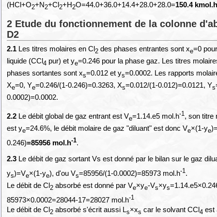
(HCl+O
+N
+Cl
+H
O=44.0+36.0+14.4+28.0+28.0=
150.4 kmol.
2
2
2
2
2 Etude du fonctionnement de la colonne d'a
D2
2.1
Les titres molaires en Cl
des phases entrantes sont x
=0 pour
2
e
liquide (CCl
pur) et y
=0.246 pour la phase gaz. Les titres molaire
4
e
phases sortantes sont x
=0.012 et y
=0.0002. Les rapports molair
s
s
X
=0, Y
=0.246/(1-0.246)=0.3263, X
=0.012/(1-0.012)=0.0121, Y
e
e
s
s
0.0002)=0.0002.
-1
2.2
Le débit global de gaz entrant est V
=1.14.e5 mol.h
, son titre
e
est y
=24.6%, le débit molaire de gaz "diluant" est donc V
×(1-y
)
e
e
e
-1
0.246)
=85956 mol.h
.
2.3
Le débit de gaz sortant Vs est donné par le bilan sur le gaz dilu
-1
y
)=V
×(1-y
), d'ou V
=85956/(1-0.0002)=85973 mol.h
.
s
e
e
s
Le débit de Cl
absorbé est donné par V
×y
-V
×y
=1.14.e5×0.24
2
e
e
s
s
-1
85973×0.0002=28044-17=28027 mol.h
Le débit de Cl
absorbé s'écrit aussi L
×x
car le solvant CCl
est 
2
s
s
4