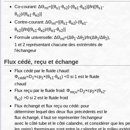
Co-courant: ΔΘ
=[(θ
-θ
)-(θ
-θ
)]/ln[(θ
-
ml
s1
s2
e1
e2
s1
θ
)/(θ
-θ
)]
s2
e1
e2
Contre-courant: ΔΘ
=[(θ
-θ
)-(θ
-
ml
s1
e2
e1
θ
)]/ln[(θ
-θ
)/(θ
-θ
)]
s2
s1
e2
e1
s2
Formule universelle: ΔΘ
=(Δθ
-Δθ
)/ln(Δθ
/Δθ
),
ml
1
2
1
2
1 et 2 représentant chacune des extrémités de
l'échangeur
Flux cédé, reçu et échange
Flux cédé par le fluide chaud:
Φ
=D
×cp
×(θ
-θ
) <0 si 1 est le fluide
cédé
1
1
s1
e1
chaud
Flux reçu par le fluide froid: Φ
=D
×cp
×(θ
-
reçu
2
2
s2
θ
) >0 si 2 est le fluide froid
e2
Flux échangé et flux reçu ou cédé: pour
déterminer lequel des deux flux précédents est le
flux échangé, il faut se représenter l'échangeur
avec le côté tube et le côté calandre, et considérer que les pe
les gains) thermiques sont entre la calandre et le milieu extérie