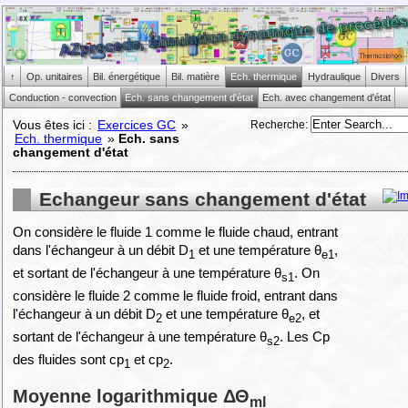
↑
Op. unitaires
Bil. énergétique
Bil. matière
Ech. thermique
Hydraulique
Divers
Conduction - convection
Ech. sans changement d'état
Ech. avec changement d'état
Recherche
:
Vous êtes ici :
Exercices GC
»
Ech. thermique
»
Ech. sans
changement d'état
Echangeur sans changement d'état
On considère le fluide 1 comme le fluide chaud, entrant
dans l'échangeur à un débit D
et une température θ
,
1
e1
et sortant de l'échangeur à une température θ
. On
s1
considère le fluide 2 comme le fluide froid, entrant dans
l'échangeur à un débit D
et une température θ
, et
2
e2
sortant de l'échangeur à une température θ
. Les Cp
s2
des fluides sont cp
et cp
.
1
2
Moyenne logarithmique ΔΘ
ml