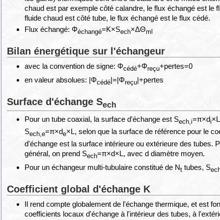
chaud est par exemple côté calandre, le flux échangé est le fl
fluide chaud est côté tube, le flux échangé est le flux cédé.
Flux échangé: Φ
=K×S
×ΔΘ
échangé
ech
ml
Bilan énergétique sur l'échangeur
avec la convention de signe: Φ
+Φ
+pertes=0
cédé
reçu
en valeur absolues: |Φ
|=|Φ
|+pertes
cédé
reçu
Surface d'échange S
ech
Pour un tube coaxial, la surface d'échange est S
=π×d
×L
ech,i
i
S
=π×d
×L, selon que la surface de référence pour le coe
ech,e
e
d'échange est la surface intérieure ou extérieure des tubes. 
général, on prend S
=π×d×L, avec d diamètre moyen.
ech
Pour un échangeur multi-tubulaire constitué de N
tubes, S
t
ec
Coefficient global d'échange K
Il rend compte globalement de l'échange thermique, et est fo
coefficients locaux d'échange à l'intérieur des tubes, à l'extér