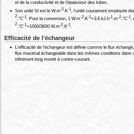
et de la conductivité et de l'épaisseur des tubes.
-2
-1
Son unité SI est le W.m
.K
, l'unité courament employée éta
2
-1
-2
-1
-1
-2
-1
.°C
. Pour la conversion, 1 W.m
.K
=3.6 kJ.h
.m
.°C
,
2
-1
-2
-1
.°C
=1000/3600 W.m
.K
.
Efficacité de l'échangeur
L'efficacité de l'échangeur est définie comme le flux échangé
flux maximal échangeable dans les mêmes conditions dans 
infiniment long monté à contre-courant.