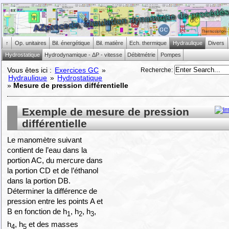
↑
Op. unitaires
Bil. énergétique
Bil. matière
Ech. thermique
Hydraulique
Divers
Hydrostatique
Hydrodynamique - ΔP - vitesse
Débitmétrie
Pompes
Recherche
:
Vous êtes ici :
Exercices GC
»
Hydraulique
»
Hydrostatique
»
Mesure de pression différentielle
Exemple de mesure de pression
différentielle
Le manomètre suivant
contient de l’eau dans la
portion AC, du mercure dans
la portion CD et de l’éthanol
dans la portion DB.
Déterminer la différence de
pression entre les points A et
B en fonction de h
, h
, h
,
1
2
3
h
, h
et des masses
4
5