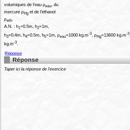
volumiques de l’eau ρ
, du
eau
mercure ρ
et de l’éthanol
Hg
ρ
.
eth
A.N. : h
=0.5m, h
=1m,
1
2
-3
-3
h
=0.4m, h
=0.5m, h
=1m, ρ
=1000 kg.m
, ρ
=13600 kg.m
3
4
5
eau
Hg
-3
kg.m
.
Réponse
Réponse
Taper ici la réponse de l'exercice