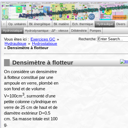
↑
Op. unitaires
Bil. énergétique
Bil. matière
Ech. thermique
Hydraulique
Divers
Hydrostatique
Hydrodynamique - ΔP - vitesse
Débitmétrie
Pompes
Recherche
:
Vous êtes ici :
Exercices GC
»
Hydraulique
»
Hydrostatique
»
Densimètre à flotteur
Densimètre à flotteur
On considère un densimètre
à flotteur constitué par une
ampoule en verre, plombé en
son fond et de volume
3
V=100cm
, surmonté d’une
petite colonne cylindrique en
verre de 25 cm de haut et de
diamètre extérieur D=0.5
cm. Sa masse totale est 100
g.