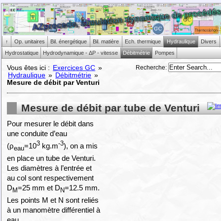
↑
Op. unitaires
Bil. énergétique
Bil. matière
Ech. thermique
Hydraulique
Divers
Hydrostatique
Hydrodynamique - ΔP - vitesse
Débitmétrie
Pompes
Recherche
:
Vous êtes ici :
Exercices GC
»
Hydraulique
»
Débitmétrie
»
Mesure de débit par Venturi
Mesure de débit par tube de Venturi
Pour mesurer le débit dans
une conduite d’eau
3
-3
(ρ
=10
kg.m
), on a mis
eau
en place un tube de Venturi.
Les diamètres à l’entrée et
au col sont respectivement
D
=25 mm et D
=12.5 mm.
M
N
Les points M et N sont reliés
à un manomètre différentiel à
eau.