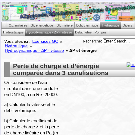
↑
Op. unitaires
Bil. énergétique
Bil. matière
Ech. thermique
Hydraulique
Divers
Hydrostatique
Hydrodynamique - ΔP - vitesse
Débitmétrie
Pompes
Recherche
:
Vous êtes ici :
Exercices GC
»
Hydraulique
»
Hydrodynamique - ΔP - vitesse
»
ΔP et énergie
Perte de charge et d’énergie
comparée dans 3 canalisations
On considère de l’eau
circulant dans une conduite
en DN100, à un Re=20000.
a) Calculer la vitesse et le
débit volumique.
b) Calculer le coefficient de
perte de charge λ et la perte
de charge linéaire en Pa.(m