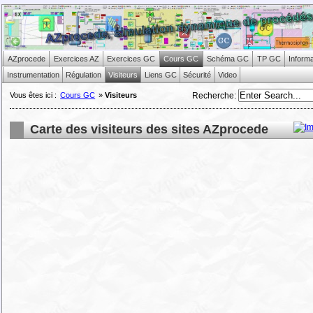
AZprocede
Exercices AZ
Exercices GC
Cours GC
Schéma GC
TP GC
Inform
Instrumentation
Régulation
Visiteurs
Liens GC
Sécurité
Video
Recherche
:
Vous êtes ici :
Cours GC
»
Visiteurs
Carte des visiteurs des sites AZprocede