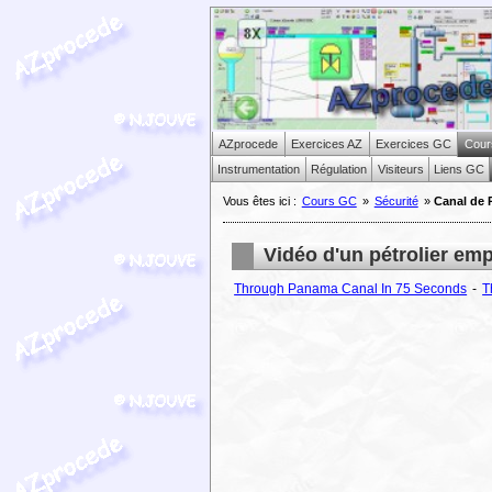
AZprocede
Exercices AZ
Exercices GC
Cour
Instrumentation
Régulation
Visiteurs
Liens GC
Vous êtes ici :
Cours GC
»
Sécurité
»
Canal de 
Vidéo d'un pétrolier em
Through Panama Canal In 75 Seconds
-
T