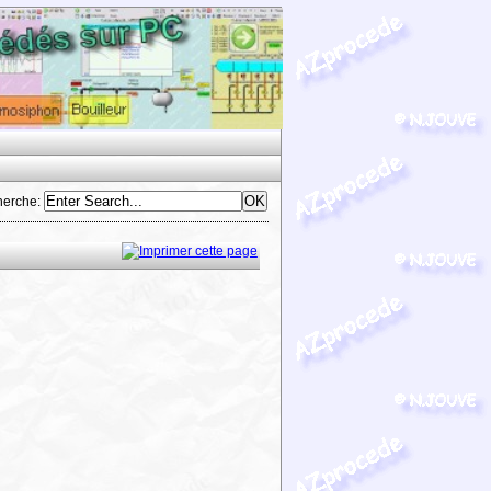
herche
: