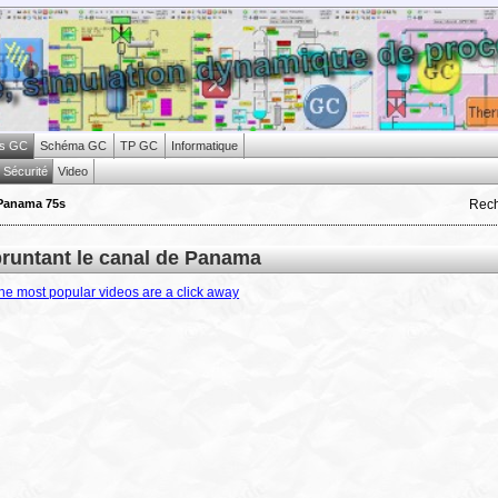
s GC
Schéma GC
TP GC
Informatique
Sécurité
Video
Rec
Panama 75s
pruntant le canal de Panama
he most popular videos are a click away