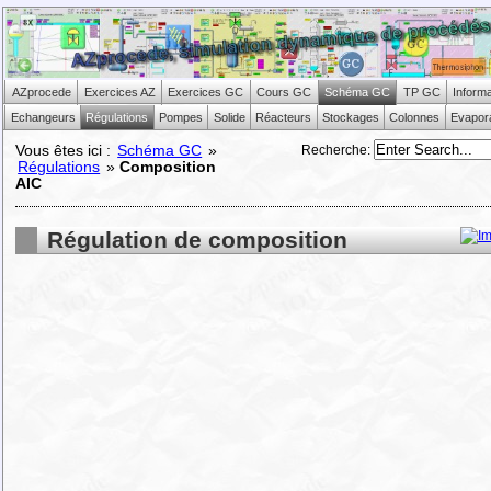
AZprocede
Exercices AZ
Exercices GC
Cours GC
Schéma GC
TP GC
Inform
Echangeurs
Régulations
Pompes
Solide
Réacteurs
Stockages
Colonnes
Evapor
Recherche
:
Vous êtes ici :
Schéma GC
»
Régulations
»
Composition
AIC
Régulation de composition