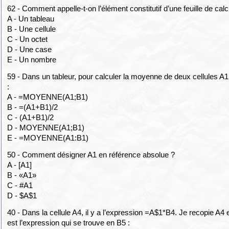
62 - Comment appelle-t-on l’élément constitutif d’une feuille de calc
A - Un tableau
B - Une cellule
C - Un octet
D - Une case
E - Un nombre
59 - Dans un tableur, pour calculer la moyenne de deux cellules A1 
:
A - =MOYENNE(A1;B1)
B - =(A1+B1)/2
C - (A1+B1)/2
D - MOYENNE(A1;B1)
E - =MOYENNE(A1:B1)
50 - Comment désigner A1 en référence absolue ?
A - [A1]
B - «A1»
C - #A1
D - $A$1
40 - Dans la cellule A4, il y a l’expression =A$1*B4. Je recopie A4
est l’expression qui se trouve en B5 :