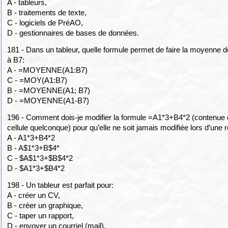
A - tableurs,
B - traitements de texte,
C - logiciels de PréAO,
D - gestionnaires de bases de données.
181 - Dans un tableur, quelle formule permet de faire la moyenne d
à B7:
A - =MOYENNE(A1:B7)
C - =MOY(A1:B7)
B - =MOYENNE(A1; B7)
D - =MOYENNE(A1-B7)
196 - Comment dois-je modifier la formule =A1*3+B4*2 (contenue
cellule quelconque) pour qu’elle ne soit jamais modifiée lors d’une 
A - A1*3+B4*2
B - A$1*3+B$4*
C - $A$1*3+$B$4*2
D - $A1*3+$B4*2
198 - Un tableur est parfait pour:
A - créer un CV,
B - créer un graphique,
C - taper un rapport,
D - envoyer un courriel (mail).