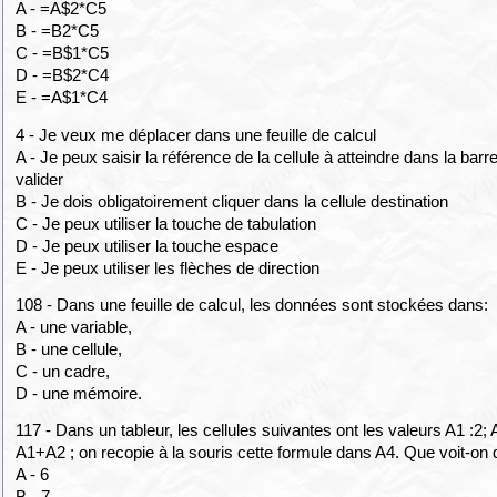
A - =A$2*C5
B - =B2*C5
C - =B$1*C5
D - =B$2*C4
E - =A$1*C4
4 - Je veux me déplacer dans une feuille de calcul
A - Je peux saisir la référence de la cellule à atteindre dans la barr
valider
B - Je dois obligatoirement cliquer dans la cellule destination
C - Je peux utiliser la touche de tabulation
D - Je peux utiliser la touche espace
E - Je peux utiliser les flèches de direction
108 - Dans une feuille de calcul, les données sont stockées dans:
A - une variable,
B - une cellule,
C - un cadre,
D - une mémoire.
117 - Dans un tableur, les cellules suivantes ont les valeurs A1 :2; A
A1+A2 ; on recopie à la souris cette formule dans A4. Que voit-on
A - 6
B - 7