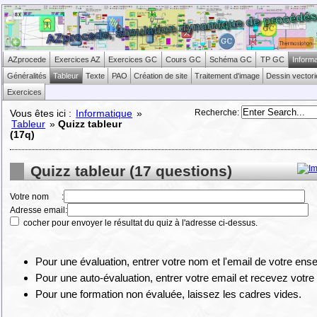
AZprocede
Exercices AZ
Exercices GC
Cours GC
Schéma GC
TP GC
Inform
Généralités
Tableur
Texte
PAO
Création de site
Traitement d'image
Dessin vectori
Exercices
Recherche
:
Vous êtes ici :
Informatique
»
Tableur
»
Quizz tableur
(17q)
Quizz tableur (17 questions)
Votre nom :
Adresse email:
cocher pour envoyer le résultat du quiz à l'adresse ci-dessus.
Pour une évaluation, entrer votre nom et l'email de votre ense
Pour une auto-évaluation, entrer votre email et recevez votre
Pour une formation non évaluée, laissez les cadres vides.