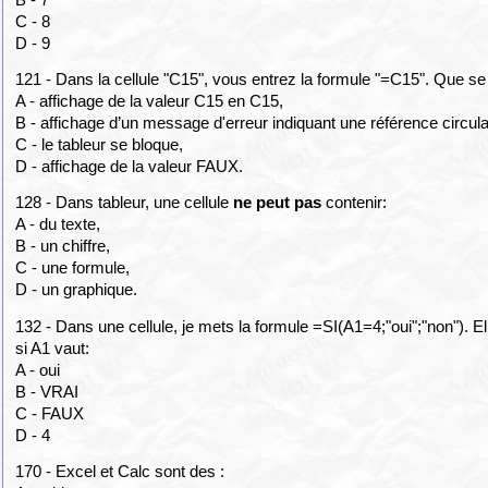
C - 8
D - 9
121 - Dans la cellule "C15", vous entrez la formule "=C15". Que se p
A - affichage de la valeur C15 en C15,
B - affichage d’un message d'erreur indiquant une référence circula
C - le tableur se bloque,
D - affichage de la valeur FAUX.
128 - Dans tableur, une cellule
ne peut pas
contenir:
A - du texte,
B - un chiffre,
C - une formule,
D - un graphique.
132 - Dans une cellule, je mets la formule =SI(A1=4;"oui";"non"). Ell
si A1 vaut:
A - oui
B - VRAI
C - FAUX
D - 4
170 - Excel et Calc sont des :