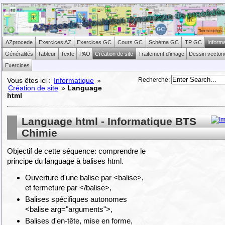
AZprocede
Exercices AZ
Exercices GC
Cours GC
Schéma GC
TP GC
Inform
Généralités
Tableur
Texte
PAO
Création de site
Traitement d'image
Dessin vectori
Exercices
Recherche
:
Vous êtes ici :
Informatique
»
Création de site
»
Language
html
Language html - Informatique BTS
Chimie
Objectif de cette séquence: comprendre le
principe du language à balises html.
Ouverture d'une balise par <balise>,
et fermeture par </balise>,
Balises spécifiques autonomes
<balise arg="arguments">,
Balises d'en-tête, mise en forme,