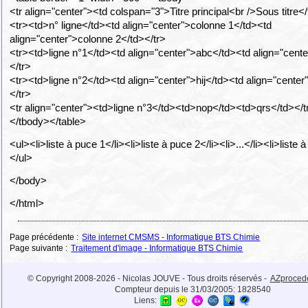
<tr align="center"><td colspan="3">Titre principal<br />Sous titre<
<tr><td>n° ligne</td><td align="center">colonne 1</td><td
align="center">colonne 2</td></tr>
<tr><td>ligne n°1</td><td align="center">abc</td><td align="cent
</tr>
<tr><td>ligne n°2</td><td align="center">hij</td><td align="cente
</tr>
<tr align="center"><td>ligne n°3</td><td>nop</td><td>qrs</td></t
</tbody></table>
<ul><li>liste à puce 1</li><li>liste à puce 2</li><li>...</li><li>liste 
</ul>
</body>
</html>
Page précédente :
Site internet CMSMS - Informatique BTS Chimie
Page suivante :
Traitement d'image - Informatique BTS Chimie
© Copyright 2008-2026 - Nicolas JOUVE - Tous droits réservés -
AZproced
Compteur depuis le 31/03/2005:
1828540
Liens: