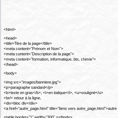
<html>
<head>
<title>Titre de la page</title>
<meta content="Prénom et Nom">
<meta content="Description de la page">
<meta content="formation, informatique, bts, chimie">
</head>
<body>
<img src="images/banniere.jpg">
<p>paragraphe sandard</p>
<b>texte en gras</b>, <i>en italique</i>, <u>souligné</u>
<br/> retour à la ligne,
<div>bloc div</div>
<a href="autre_page.html" title="liens vers autre_page.html">autr
<table border="1" width="300" ><tbody>