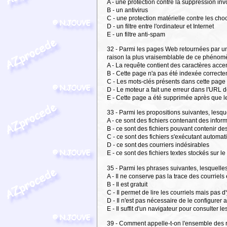
A - une protection contre la suppression invo
B - un antivirus
C - une protection matérielle contre les cho
D - un filtre entre l'ordinateur et Internet
E - un filtre anti-spam
32 - Parmi les pages Web retournées par un
raison la plus vraisemblable de ce phénom
A - La requête contient des caractères acce
B - Cette page n'a pas été indexée correcte
C - Les mots-clés présents dans cette page 
D - Le moteur a fait une erreur dans l'URL 
E - Cette page a été supprimée après que le
33 - Parmi les propositions suivantes, lesqu
A - ce sont des fichiers contenant des infor
B - ce sont des fichiers pouvant contenir des
C - ce sont des fichiers s'exécutant automa
D - ce sont des courriers indésirables
E - ce sont des fichiers textes stockés sur l
35 - Parmi les phrases suivantes, lesquelle
A - Il ne conserve pas la trace des courriel
B - Il est gratuit
C - Il permet de lire les courriels mais pas 
D - Il n'est pas nécessaire de le configurer
E - Il suffit d'un navigateur pour consulter le
39 - Comment appelle-t-on l'ensemble des r