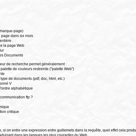
ou marque-page)
e page dans six mois
entière
de la page Web
dur
 Mes Documents
teur de recherche permet généralement :
palette de couleurs restreinte ("palette Web")
nte
n type de documents (pdf, doc, html, etc.)
donné V
t l'ordre alphabétique
e communication ftp ?
onique
tion critique
si on entre une expression entre guillemets dans la requête, quel effet cela produi
traduisant dans les langues les plus courantes du Web