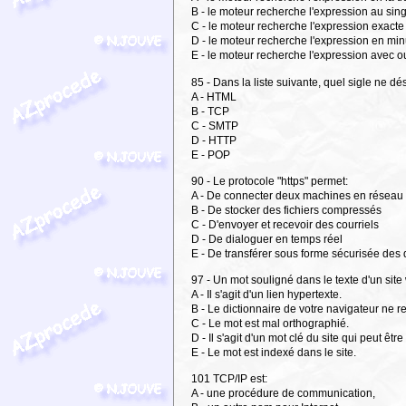
B - le moteur recherche l'expression au sing
C - le moteur recherche l'expression exacte
D - le moteur recherche l'expression en mi
E - le moteur recherche l'expression avec o
85 - Dans la liste suivante, quel sigle ne d
A - HTML
B - TCP
C - SMTP
D - HTTP
E - POP
90 - Le protocole "https" permet:
A - De connecter deux machines en réseau
B - De stocker des fichiers compressés
C - D'envoyer et recevoir des courriels
D - De dialoguer en temps réel
E - De transférer sous forme sécurisée des
97 - Un mot souligné dans le texte d'un site
A - Il s'agit d'un lien hypertexte.
B - Le dictionnaire de votre navigateur ne r
C - Le mot est mal orthographié.
D - Il s'agit d'un mot clé du site qui peut ê
E - Le mot est indexé dans le site.
101 TCP/IP est:
A - une procédure de communication,