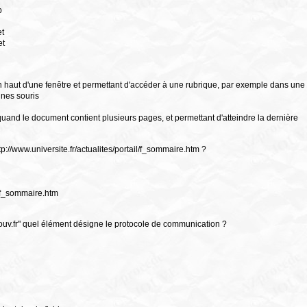
b
et
et
n haut d'une fenêtre et permettant d'accéder à une rubrique, par exemple dans une
ines souris
uand le document contient plusieurs pages, et permettant d'atteindre la dernière
tp://www.universite.fr/actualites/portail/f_sommaire.htm ?
il/f_sommaire.htm
gouv.fr" quel élément désigne le protocole de communication ?