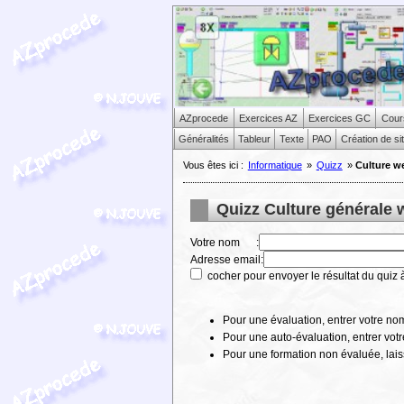
AZprocede
Exercices AZ
Exercices GC
Cour
Généralités
Tableur
Texte
PAO
Création de si
Vous êtes ici :
Informatique
»
Quizz
»
Culture w
Quizz Culture générale 
Votre nom :
Adresse email:
cocher pour envoyer le résultat du quiz à
Pour une évaluation, entrer votre nom
Pour une auto-évaluation, entrer votr
Pour une formation non évaluée, lais