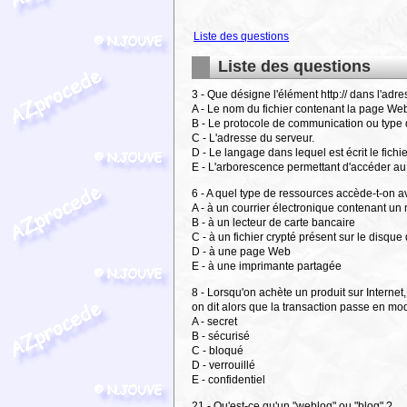
Liste des questions
Liste des questions
3 - Que désigne l'élément http:// dans l'adr
A - Le nom du fichier contenant la page We
B - Le protocole de communication ou type d
C - L'adresse du serveur.
D - Le langage dans lequel est écrit le fich
E - L'arborescence permettant d'accéder au
6 - A quel type de ressources accède-t-on av
A - à un courrier électronique contenant un
B - à un lecteur de carte bancaire
C - à un fichier crypté présent sur le disque
D - à une page Web
E - à une imprimante partagée
8 - Lorsqu'on achète un produit sur Interne
on dit alors que la transaction passe en m
A - secret
B - sécurisé
C - bloqué
D - verrouillé
E - confidentiel
21 - Qu'est-ce qu'un "weblog" ou "blog" ?