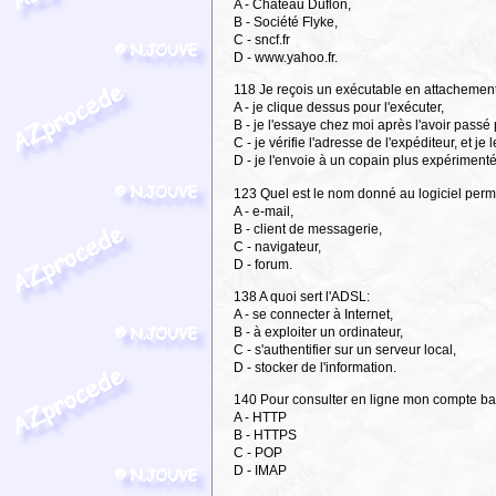
A - Château Duflon,
B - Société Flyke,
C - sncf.fr
D - www.yahoo.fr.
118 Je reçois un exécutable en attachement d
A - je clique dessus pour l'exécuter,
B - je l'essaye chez moi après l'avoir passé 
C - je vérifie l'adresse de l'expéditeur, et je 
D - je l'envoie à un copain plus expérimenté
123 Quel est le nom donné au logiciel perm
A - e-mail,
B - client de messagerie,
C - navigateur,
D - forum.
138 A quoi sert l'ADSL:
A - se connecter à Internet,
B - à exploiter un ordinateur,
C - s'authentifier sur un serveur local,
D - stocker de l'information.
140 Pour consulter en ligne mon compte banca
A - HTTP
B - HTTPS
C - POP
D - IMAP