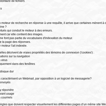
lontaire de fichiers
cs
 moteur de recherche en réponse à une requête, il arrive que certaines mènent à de
ène ?
ntués qui conduit le moteur à des erreurs.
ment car elle contient des images.
ne font pas partie du vocabulaire d'indexation du moteur.
de la page des réponses.
 moteur l'ait indexée.
elles décrivent de vraies propriétés des témoins de connexion ('cookies') :
mations sur la navigation
 virus
tiquement dans des fenêtres
e disque dur
s caractérisent un Webmail, par opposition à un logiciel de messagerie?
s envoyés
d'y répondre
 avant usage
s courriels
ègles que doivent respecter visuellement les différentes pages d’un même site We