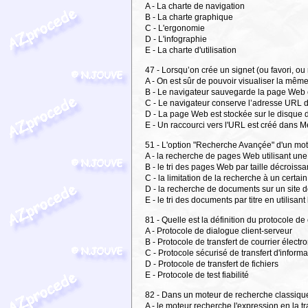
A - La charte de navigation
B - La charte graphique
C - L'ergonomie
D - L'infographie
E - La charte d'utilisation
47 - Lorsqu’on crée un signet (ou favori, 
A - On est sûr de pouvoir visualiser la mêm
B - Le navigateur sauvegarde la page Web 
C - Le navigateur conserve l’adresse URL 
D - La page Web est stockée sur le disque 
E - Un raccourci vers l'URL est créé dans
51 - L'option "Recherche Avançée" d'un mo
A - la recherche de pages Web utilisant une 
B - le tri des pages Web par taille décroissa
C - la limitation de la recherche à un certai
D - la recherche de documents sur un site 
E - le tri des documents par titre en utilisan
81 - Quelle est la définition du protocole d
A - Protocole de dialogue client-serveur
B - Protocole de transfert de courrier électr
C - Protocole sécurisé de transfert d'informa
D - Protocole de transfert de fichiers
E - Protocole de test fiabilité
82 - Dans un moteur de recherche classique, 
A - le moteur recherche l'expression en la 