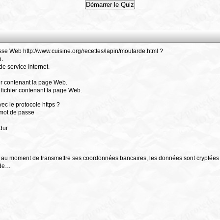
esse Web http://www.cuisine.org/recettes/lapin/moutarde.html ?
b.
e service Internet.
ier contenant la page Web.
 fichier contenant la page Web.
ec le protocole https ?
 mot de passe
 dur
t, au moment de transmettre ses coordonnées bancaires, les données sont cryptées pou
ode…