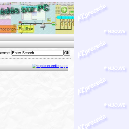
herche
: