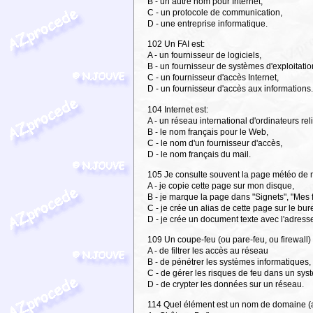
B - un autre nom pour Internet,
C - un protocole de communication,
D - une entreprise informatique.
102 Un FAI est:
A - un fournisseur de logiciels,
B - un fournisseur de systèmes d'exploitatio
C - un fournisseur d'accès Internet,
D - un fournisseur d'accès aux informations
104 Internet est:
A - un réseau international d'ordinateurs rel
B - le nom français pour le Web,
C - le nom d'un fournisseur d'accès,
D - le nom français du mail.
105 Je consulte souvent la page météo de 
A - je copie cette page sur mon disque,
B - je marque la page dans "Signets", "Mes
C - je crée un alias de cette page sur le bur
D - je crée un document texte avec l'adresse
109 Un coupe-feu (ou pare-feu, ou firewall)
A - de filtrer les accès au réseau
B - de pénétrer les systèmes informatiques,
C - de gérer les risques de feu dans un sys
D - de crypter les données sur un réseau.
114 Quel élément est un nom de domaine (a