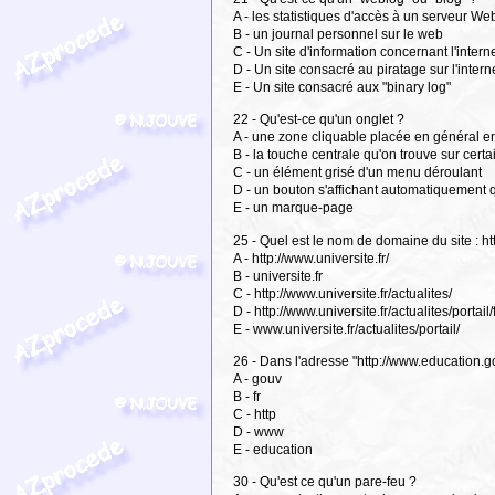
A - les statistiques d'accès à un serveur We
B - un journal personnel sur le web
C - Un site d'information concernant l'intern
D - Un site consacré au piratage sur l'intern
E - Un site consacré aux "binary log"
22 - Qu'est-ce qu'un onglet ?
A - une zone cliquable placée en général e
B - la touche centrale qu'on trouve sur certa
C - un élément grisé d'un menu déroulant
D - un bouton s'affichant automatiquement q
E - un marque-page
25 - Quel est le nom de domaine du site : ht
A - http://www.universite.fr/
B - universite.fr
C - http://www.universite.fr/actualites/
D - http://www.universite.fr/actualites/porta
E - www.universite.fr/actualites/portail/
26 - Dans l'adresse "http://www.education.
A - gouv
B - fr
C - http
D - www
E - education
30 - Qu'est ce qu'un pare-feu ?