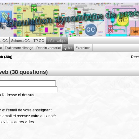
s GC
Schéma GC
TP GC
Informatique
te
Traitement d'image
Dessin vectoriel
Quizz
Exercices
Rec
eb (38q)
web (38 questions)
 l'adresse ci-dessus.
 et l'email de votre enseignant.
e email et recevez votre quiz noté.
sez les cadres vides.