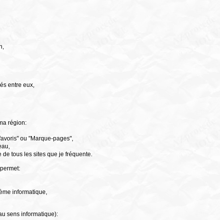
n,
.
iés entre eux,
ma région:
 favoris" ou "Marque-pages",
eau,
 de tous les sites que je fréquente.
 permet:
tème informatique,
u sens informatique):