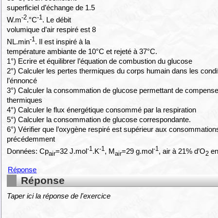
superficiel d’échange de 1.5
-2
-1
W.m
.°C
. Le débit
volumique d’air respiré est 8
-1
NL.min
. Il est inspiré à la
température ambiante de 10°C et rejeté à 37°C.
1°) Ecrire et équilibrer l’équation de combustion du glucose
2°) Calculer les pertes thermiques du corps humain dans les condi
l’énnoncé
3°) Calculer la consommation de glucose permettant de compense
thermiques
4°) Calculer le flux énergétique consommé par la respiration
5°) Calculer la consommation de glucose correspondante.
6°) Vérifier que l’oxygène respiré est supérieur aux consommation
précédemment
-1
-1
-1
Données: Cp
=32 J.mol
.K
, M
=29 g.mol
, air à 21% d’O
en
air
air
2
Réponse
Réponse
Taper ici la réponse de l'exercice