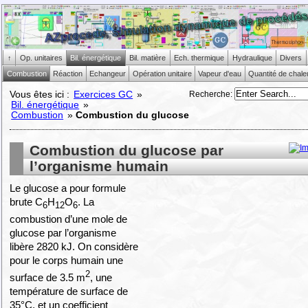
↑
Op. unitaires
Bil. énergétique
Bil. matière
Ech. thermique
Hydraulique
Divers
Combustion
Réaction
Echangeur
Opération unitaire
Vapeur d'eau
Quantité de chale
Recherche
:
Vous êtes ici :
Exercices GC
»
Bil. énergétique
»
Combustion
»
Combustion du glucose
Combustion du glucose par
l’organisme humain
Le glucose a pour formule
brute C
H
O
. La
6
12
6
combustion d’une mole de
glucose par l’organisme
libère 2820 kJ. On considère
pour le corps humain une
2
surface de 3.5 m
, une
température de surface de
35°C, et un coefficient