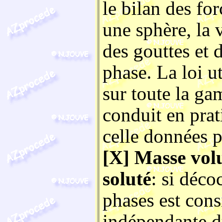
le bilan des fo
une sphère, la
des gouttes et
phase. La loi ut
sur toute la g
conduit en prat
celle données p
[X] Masse volu
soluté
: si déc
phases est con
indépendante du