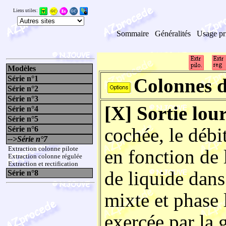
Liens utiles:
Sommaire
Généralités
Usage pr
Modèles
Série n°1
Colonnes d
Série n°2
Série n°3
[X] Sortie lou
Série n°4
Série n°5
cochée, le débi
Série n°6
-->Série n°7
Extraction colonne pilote
en fonction de 
Extraction colonne régulée
Extraction et rectification
de liquide dans
Série n°8
mixte et phase 
exercée par la 