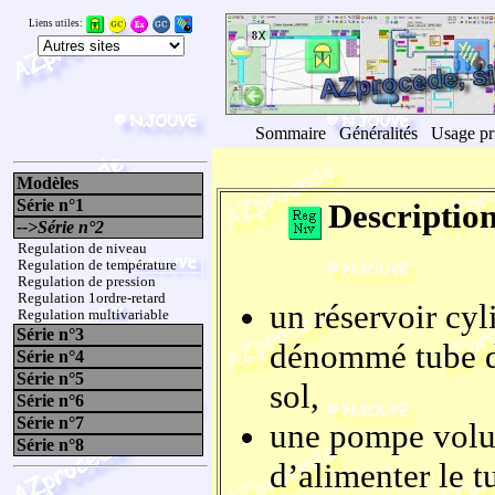
Liens utiles:
Sommaire
Généralités
Usage pr
Modèles
Série n°1
Descriptio
-->Série n°2
Regulation de niveau
Regulation de température
Regulation de pression
Regulation 1ordre-retard
un réservoir cyl
Regulation multivariable
Série n°3
dénommé tube de
Série n°4
Série n°5
sol,
Série n°6
Série n°7
une pompe volum
Série n°8
d’alimenter le t