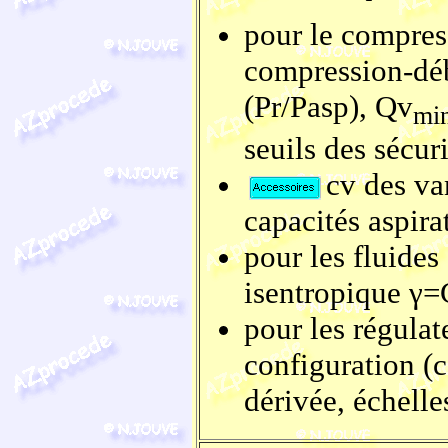
pour le compre
compression-déb
(Pr/Pasp), Qv
mi
seuils des sécuri
cv des va
capacités aspira
pour les fluides
isentropique γ=
pour les régula
configuration (c
dérivée, échelle