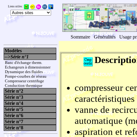
Liens utiles:
Sommaire
Généralités
Usage pr
Modèles
-->Série n°1
Descripti
Banc d'échange therm.
Echangeurs à dimensionner
Dynamique des fluides
Pompe-courbes de réseau
Compresseur centrifuge
compresseur cent
Conduction thermique
Série n°2
caractéristiques
Série n°3
Série n°4
vanne de recirc
Série n°5
Série n°6
automatique (m
Série n°7
Série n°8
aspiration et r