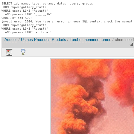
SELECT id, name, type, params, datas, users, groups

FROM phpwebgallery_stuffs

WHERE users LIKE "%guest%"

  AND params LIKE "_,_,_,1%"

ORDER BY pos ASC;

[mysql error 1064] You have an error in your SQL syntax; check the manual 
FROM phpwebgallery_stuffs

WHERE users LIKE "%guest%"

  AND params LIKE' at line 1
Accueil
/
Usines Procedes Produits
/
Torche cheminee fumee
/ cheminee 
c