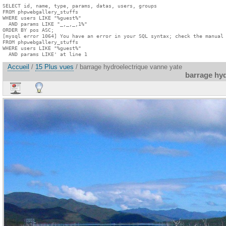
SELECT id, name, type, params, datas, users, groups

FROM phpwebgallery_stuffs

WHERE users LIKE "%guest%"

  AND params LIKE "_,_,_,1%"

ORDER BY pos ASC;

[mysql error 1064] You have an error in your SQL syntax; check the manual 
FROM phpwebgallery_stuffs

WHERE users LIKE "%guest%"

  AND params LIKE' at line 1
Accueil
/
15 Plus vues
/ barrage hydroelectrique vanne yate
barrage hyd