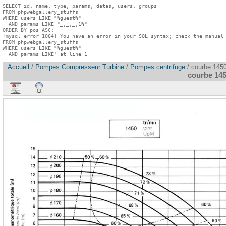
SELECT id, name, type, params, datas, users, groups

FROM phpwebgallery_stuffs

WHERE users LIKE "%guest%"

  AND params LIKE "_,_,_,1%"

ORDER BY pos ASC;

[mysql error 1064] You have an error in your SQL syntax; check the manual 
FROM phpwebgallery_stuffs

WHERE users LIKE "%guest%"

  AND params LIKE' at line 1
Accueil
/
Pompes Compresseur Turbine
/
Pompes centrifuge
/ courbe 1450
courbe 145