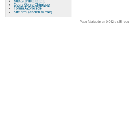
Site AZprocede php
Cours Génie Chimique
Forum AZprocede
Site html (ancien mirroir)
Page fabriquée en 0.042 s (25 req