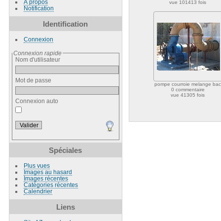
À propos
vue 101413 fois
Notification
Identification
Connexion
Connexion rapide
Nom d'utilisateur
Mot de passe
pompe courroie melange ba
0 commentaire
vue 41305 fois
Connexion auto
Spéciales
Plus vues
Images au hasard
Images récentes
Catégories récentes
Calendrier
Liens