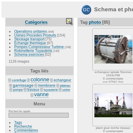
Schema et pho
Catégories
Tag
photo
[85]
Operations unitaires
[444]
Usines Procedes Produits
[154]
Stockage transport
[75]
Echange thermique
[97]
Pompes Compresseur Turbine
[198]
Robinetterie Tuyauterie
[140]
Schema exercices
[52]
1126 images
Tags liés
echangeur spirale 5tonnes
1024x768
colonne
0 commentaire
echangeur
centrifuge
vue 67641 fois
garnissage
membrane
plateau
travaux
pompe
tuyauterie
usine
vanne
Menu
Recherche rapide
Tags
Recherche
plant grue torche travaux
Commentaires
0 commentaire