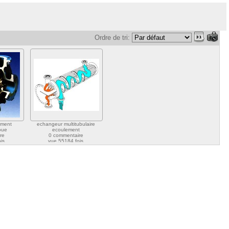
Ordre de tri:
ement
echangeur multitubulaire
oue
ecoulement
re
0 commentaire
is
vue 55184 fois