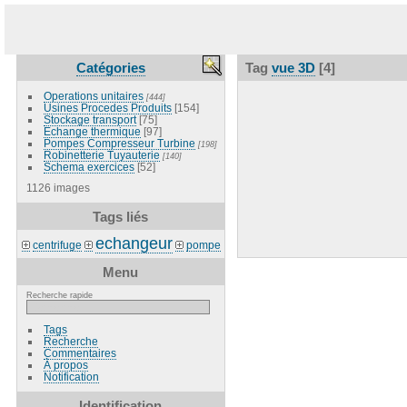
Catégories
Tag
vue 3D
[4]
Operations unitaires
[444]
Usines Procedes Produits
[154]
Stockage transport
[75]
Echange thermique
[97]
Pompes Compresseur Turbine
[198]
Robinetterie Tuyauterie
[140]
Schema exercices
[52]
1126 images
Tags liés
echangeur
centrifuge
pompe
Menu
Recherche rapide
Tags
Recherche
Commentaires
À propos
Notification
Identification