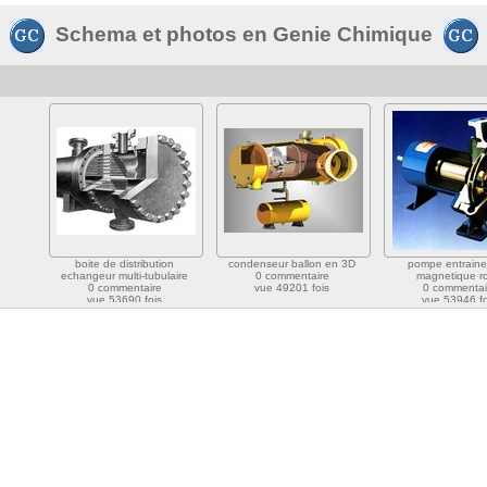
Schema et photos en Genie Chimique
boite de distribution
condenseur ballon en 3D
pompe entrain
echangeur multi-tubulaire
0 commentaire
magnetique r
0 commentaire
vue 49201 fois
0 commentai
vue 53690 fois
vue 53946 fo