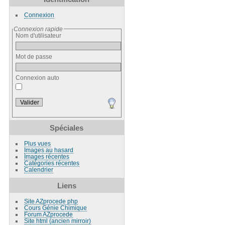
Connexion
Connexion rapide
Nom d'utilisateur
Mot de passe
Connexion auto
Spéciales
Plus vues
Images au hasard
Images récentes
Catégories récentes
Calendrier
Liens
Site AZprocede php
Cours Génie Chimique
Forum AZprocede
Site html (ancien mirroir)