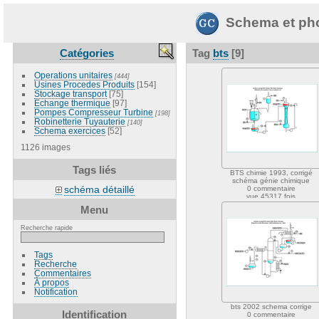
Schema et pho
Catégories
Tag
bts
[9]
Operations unitaires
[444]
Usines Procedes Produits
[154]
Stockage transport
[75]
Echange thermique
[97]
Pompes Compresseur Turbine
[198]
Robinetterie Tuyauterie
[140]
Schema exercices
[52]
1126 images
Tags liés
BTS chimie 1993, corrigé
schéma génie chimique
schéma détaillé
0 commentaire
vue 45317 fois
Menu
Recherche rapide
Tags
Recherche
Commentaires
À propos
Notification
bts 2002 schema corrige
Identification
0 commentaire