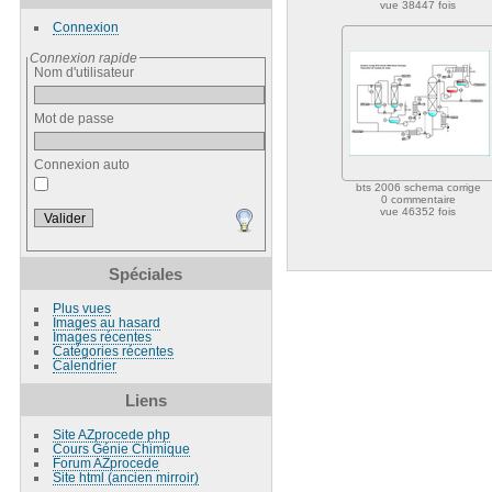
vue 38447 fois
Connexion
Connexion rapide
Nom d'utilisateur
Mot de passe
Connexion auto
bts 2006 schema corrige
0 commentaire
vue 46352 fois
Spéciales
Plus vues
Images au hasard
Images récentes
Catégories récentes
Calendrier
Liens
Site AZprocede php
Cours Génie Chimique
Forum AZprocede
Site html (ancien mirroir)