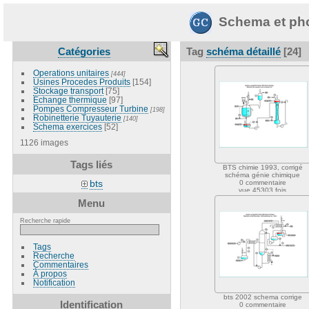
Schema et pho
Catégories
Tag
schéma détaillé
[24]
Operations unitaires
[444]
Usines Procedes Produits
[154]
Stockage transport
[75]
Echange thermique
[97]
Pompes Compresseur Turbine
[198]
Robinetterie Tuyauterie
[140]
Schema exercices
[52]
1126 images
Tags liés
BTS chimie 1993, corrigé
schéma génie chimique
bts
0 commentaire
vue 45303 fois
Menu
Recherche rapide
Tags
Recherche
Commentaires
À propos
Notification
bts 2002 schema corrige
Identification
0 commentaire