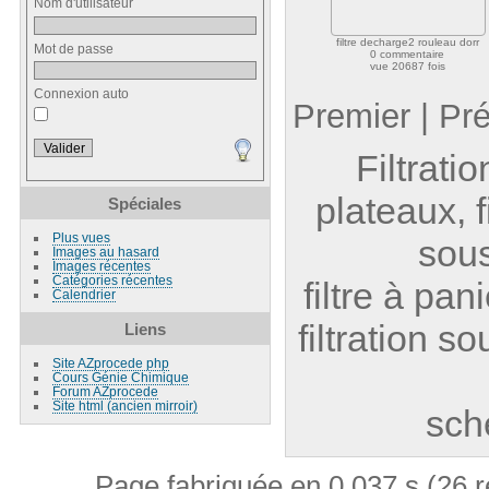
Nom d'utilisateur
filtre decharge2 rouleau dorr
Mot de passe
0 commentaire
vue 20687 fois
Connexion auto
Premier | Pr
Filtratio
plateaux, fi
Spéciales
Plus vues
sous
Images au hasard
Images récentes
Catégories récentes
filtre à pan
Calendrier
filtration s
Liens
Site AZprocede php
Cours Génie Chimique
Forum AZprocede
Site html (ancien mirroir)
sch
Page fabriquée en 0.037 s (26 