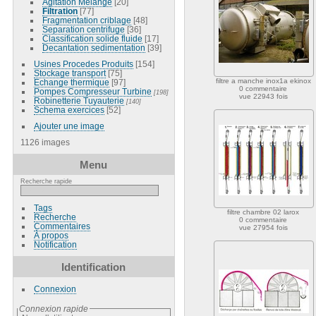
Agitation Melange
[20]
Filtration
[77]
Fragmentation criblage
[48]
Separation centrifuge
[36]
Classification solide fluide
[17]
Decantation sedimentation
[39]
Usines Procedes Produits
[154]
Stockage transport
[75]
filtre a manche inox1a ekinox
Echange thermique
[97]
0 commentaire
Pompes Compresseur Turbine
[198]
vue 22943 fois
Robinetterie Tuyauterie
[140]
Schema exercices
[52]
Ajouter une image
1126 images
Menu
Recherche rapide
Tags
filtre chambre 02 larox
Recherche
0 commentaire
Commentaires
vue 27954 fois
À propos
Notification
Identification
Connexion
Connexion rapide