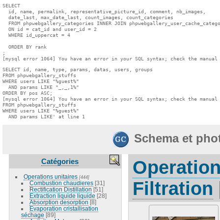
SELECT

  id, name, permalink, representative_picture_id, comment, nb_images,

  date_last, max_date_last, count_images, count_categories

  FROM phpwebgallery_categories INNER JOIN phpwebgallery_user_cache_catego
  ON id = cat_id and user_id = 2

  WHERE id_uppercat = 4

  ORDER BY rank

;

[mysql error 1064] You have an error in your SQL syntax; check the manual
SELECT id, name, type, params, datas, users, groups

FROM phpwebgallery_stuffs

WHERE users LIKE "%guest%"

  AND params LIKE "_,_,1%"

ORDER BY pos ASC;

[mysql error 1064] You have an error in your SQL syntax; check the manual 
FROM phpwebgallery_stuffs

WHERE users LIKE "%guest%"

  AND params LIKE' at line 1
Schema et pho
Catégories
Operation
Operations unitaires
[444]
Filtration
Combustion chaudieres
[31]
Rectification Distillation
[51]
Extraction liquide liquide
[28]
Absorption desorption
[8]
Evaporation cristallisation
séchage
[89]