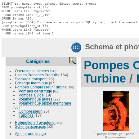
SELECT id, name, type, params, datas, users, groups

FROM phpwebgallery_stuffs

WHERE users LIKE "%guest%"

  AND params LIKE "_,_,1%"

ORDER BY pos ASC;

[mysql error 1064] You have an error in your SQL syntax; check the manual 
FROM phpwebgallery_stuffs

WHERE users LIKE "%guest%"

  AND params LIKE' at line 1
Schema et pho
Catégories
Pompes 
Operations unitaires
[444]
Turbine
/
Usines Procedes Produits
[154]
Stockage transport
[75]
Echange thermique
[97]
Pompes Compresseur Turbine
[198]
Pompes centrifuge
[61]
Pompes a vide
[19]
Volumetrique autres
[22]
Volumetrique piston membrane
[58]
Compresseur
[25]
Turbines
[13]
Robinetterie Tuyauterie
[140]
Schema exercices
[52]
Ajouter une image
pompe centrifuge 1 photo
0 commentaire