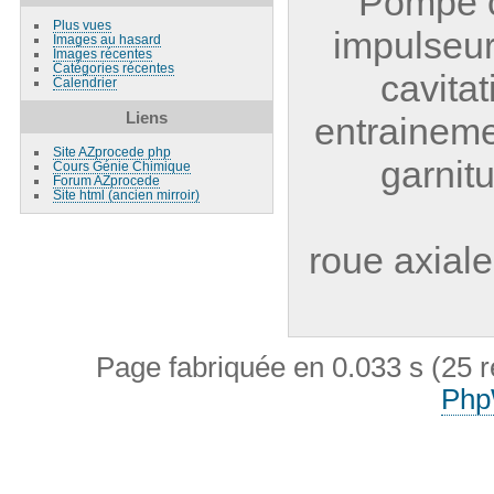
Pompe c
Plus vues
impulseur,
Images au hasard
Images récentes
Catégories récentes
cavita
Calendrier
Liens
entraineme
Site AZprocede php
garnit
Cours Génie Chimique
Forum AZprocede
Site html (ancien mirroir)
roue axiale
Page fabriquée en 0.033 s (25 
Php