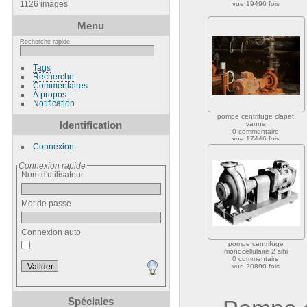
1126 images
vue 19496 fois
Menu
Recherche rapide
Tags
Recherche
Commentaires
À propos
Notification
pompe centrifuge clapet
Identification
vanne
0 commentaire
vue 17446 fois
Connexion
Connexion rapide
Nom d'utilisateur
Mot de passe
Connexion auto
pompe centrifuge
monocellulaire 2 sihi
0 commentaire
vue 20890 fois
Spéciales