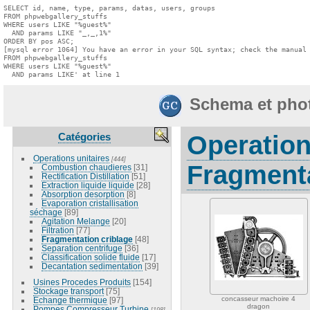
SELECT id, name, type, params, datas, users, groups

FROM phpwebgallery_stuffs

WHERE users LIKE "%guest%"

  AND params LIKE "_,_,1%"

ORDER BY pos ASC;

[mysql error 1064] You have an error in your SQL syntax; check the manual 
FROM phpwebgallery_stuffs

WHERE users LIKE "%guest%"

  AND params LIKE' at line 1
Schema et pho
Catégories
Operation
Operations unitaires
[444]
Fragmenta
Combustion chaudieres
[31]
Rectification Distillation
[51]
Extraction liquide liquide
[28]
Absorption desorption
[8]
Evaporation cristallisation
séchage
[89]
Agitation Melange
[20]
Filtration
[77]
Fragmentation criblage
[48]
Separation centrifuge
[36]
Classification solide fluide
[17]
Decantation sedimentation
[39]
Usines Procedes Produits
[154]
Stockage transport
[75]
concasseur machoire 4
Echange thermique
[97]
dragon
Pompes Compresseur Turbine
[198]