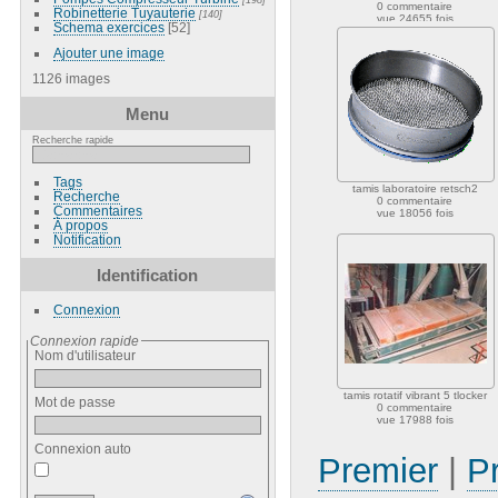
0 commentaire
Robinetterie Tuyauterie
[140]
vue 24655 fois
Schema exercices
[52]
Ajouter une image
1126 images
Menu
Recherche rapide
Tags
tamis laboratoire retsch2
Recherche
0 commentaire
Commentaires
vue 18056 fois
À propos
Notification
Identification
Connexion
Connexion rapide
Nom d'utilisateur
tamis rotatif vibrant 5 tlocker
Mot de passe
0 commentaire
vue 17988 fois
Connexion auto
Premier
|
P