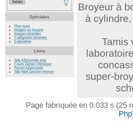
Broyeur à bo
à cylindre
Spéciales
Plus vues
Images au hasard
Images récentes
Catégories récentes
Tamis v
Calendrier
laboratoire
Liens
Site AZprocede php
concass
Cours Génie Chimique
Forum AZprocede
Site html (ancien mirroir)
super-broy
sch
Page fabriquée en 0.033 s (25 
Php