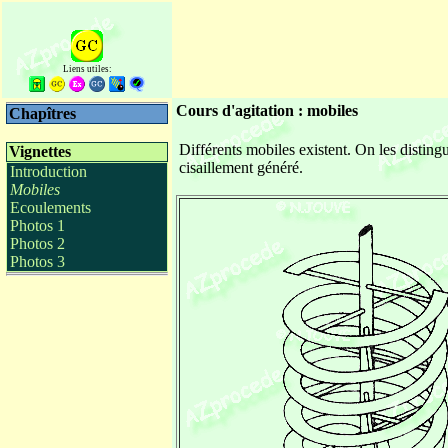
Liens utiles:
Cours d'agitation : mobiles
Chapîtres
Différents mobiles existent. On les distingue
Vignettes
cisaillement généré.
Introduction
Mobiles
Ecoulements
Photos 1
Photos 2
Photos 3