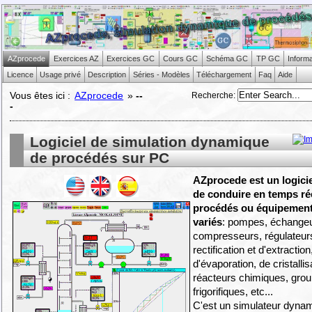
AZprocede
Exercices AZ
Exercices GC
Cours GC
Schéma GC
TP GC
Inform
Licence
Usage privé
Description
Séries - Modèles
Téléchargement
Faq
Aide
Recherche
:
Vous êtes ici :
AZprocede
»
--
-
Logiciel de simulation dynamique
de procédés sur PC
AZprocede est un logici
de conduire en temps ré
procédés ou équipements
variés
: pompes, échange
compresseurs, régulateur
rectification et d'extraction
d'évaporation, de cristallis
réacteurs chimiques, gro
frigorifiques, etc...
C'est un simulateur dyna