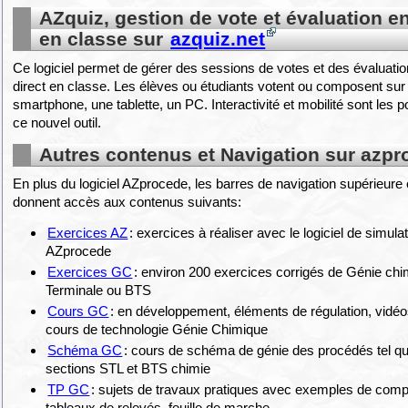
AZquiz, gestion de vote et évaluation en
en classe sur
azquiz.net
Ce logiciel permet de gérer des sessions de votes et des évaluatio
direct en classe. Les élèves ou étudiants votent ou composent sur 
smartphone, une tablette, un PC. Interactivité et mobilité sont les po
ce nouvel outil.
Autres contenus et Navigation sur azpr
En plus du logiciel AZprocede, les barres de navigation supérieure e
donnent accès aux contenus suivants:
Exercices AZ
: exercices à réaliser avec le logiciel de simul
AZprocede
Exercices GC
: environ 200 exercices corrigés de Génie chi
Terminale ou BTS
Cours GC
: en développement, éléments de régulation, vidéos
cours de technologie Génie Chimique
Schéma GC
: cours de schéma de génie des procédés tel 
sections STL et BTS chimie
TP GC
: sujets de travaux pratiques avec exemples de comp
tableaux de relevés, feuille de marche...