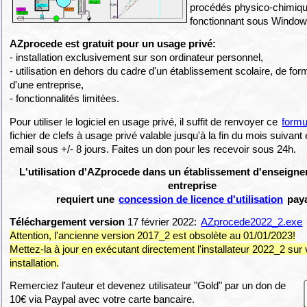
procédés physico-chimiq
fonctionnant sous Window
AZprocede est gratuit pour un usage privé:
- installation exclusivement sur son ordinateur personnel,
- utilisation en dehors du cadre d'un établissement scolaire, de for
d'une entreprise,
- fonctionnalités limitées.
Pour utiliser le logiciel en usage privé, il suffit de renvoyer ce
formu
fichier de clefs à usage privé valable jusqu'à la fin du mois suivan
email sous +/- 8 jours. Faites un don pour les recevoir sous 24h.
L'utilisation d'AZprocede dans un établissement d'enseign
entreprise
requiert une
concession de licence d'utilisation
paya
Téléchargement version
17 février 2022:
AZprocede2022_2.exe
Attention, l'ancienne version 2017_2 est obsolète au 01/01/2023!
Mettez-la à jour en exécutant directement l'installateur 2022_2 sur
installation.
Remerciez l'auteur et devenez utilisateur "Gold" par un don de
10€ via Paypal avec votre carte bancaire.