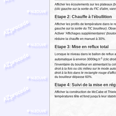
Afficher les écoulements sur les plateaux
(
(clic gauche sur la sortie du FIC d'alim, va
Etape 2: Chauffe à l'ébullition
Afficher les profils de température dans le 
gauche sur la sortie du TIC bouilleur)
. Obse
Activer ‘Affichages supplémentaires'
(bout
réduire la chauffe en manuel à 30%.
Etape 3: Mise en reflux total
Lorsque le niveau dans le ballon de reflux 
-1
automatique à environ 3000kg.h
(clic dro
l'inventaire du bouilleur en alimentant la c
droit à la fois ou clic milieu sur le mode au
droit à la fois dans le rectangle rouge d'aff
du bouilleur dépasse 60%.
Etape 4: Suivi de la mise en ré
Afficher la construction de McCabe et Thiel
températures tête et fond jusqu'à leur stabil