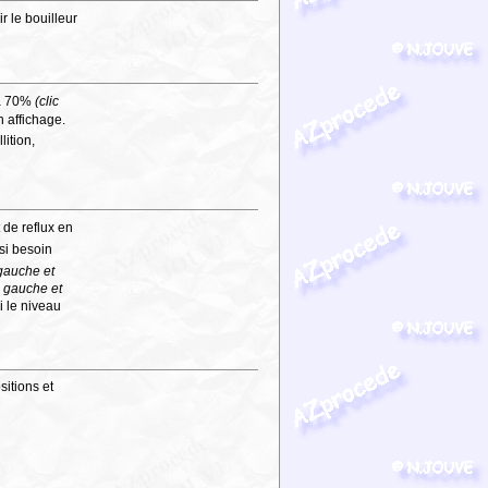
r le bouilleur
 à 70%
(clic
n affichage.
lition,
t de reflux en
si besoin
 gauche et
ic gauche et
i le niveau
sitions et