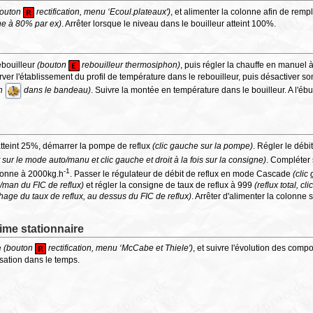
bouton
rectification, menu ‘Ecoul.plateaux')
, et alimenter la colonne afin de rempli
nne à 80% par ex)
. Arrêter lorsque le niveau dans le bouilleur atteint 100%.
rebouilleur
(bouton
rebouilleur thermosiphon)
, puis régler la chauffe en manuel
rver l'établissement du profil de température dans le rebouilleur, puis désactiver so
on
dans le bandeau)
. Suivre la montée en température dans le bouilleur. A l'ébul
atteint 25%, démarrer la pompe de reflux
(clic gauche sur la pompe)
. Régler le débi
it sur le mode auto/manu et clic gauche et droit à la fois sur la consigne)
. Compléter 
-1
olonne à 2000kg.h
. Passer le régulateur de débit de reflux en mode Cascade
(clic
to/man du FIC de reflux)
et régler la consigne de taux de reflux à 999
(reflux total, cl
ichage du taux de reflux, au dessus du FIC de reflux)
. Arrêter d'alimenter la colonne s
gime stationnaire
e
(bouton
rectification, menu ‘McCabe et Thiele')
, et suivre l'évolution des compo
isation dans le temps.