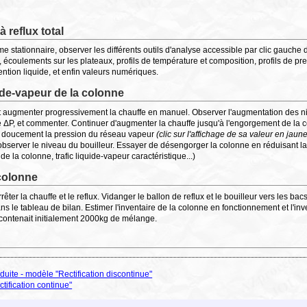
 reflux total
me stationnaire, observer les différents outils d'analyse accessible par clic gauche d
 écoulements sur les plateaux, profils de température et composition, profils de pres
ention liquide, et enfin valeurs numériques.
uide-vapeur de la colonne
 et augmenter progressivement la chauffe en manuel. Observer l'augmentation des ni
e ΔP, et commenter. Continuer d'augmenter la chauffe jusqu'à l'engorgement de la c
r doucement la pression du réseau vapeur
(clic sur l'affichage de sa valeur en jaun
bserver le niveau du bouilleur. Essayer de désengorger la colonne en réduisant l
e la colonne, trafic liquide-vapeur caractéristique...)
 colonne
êter la chauffe et le reflux. Vidanger le ballon de reflux et le bouilleur vers les bacs
 le tableau de bilan. Estimer l'inventaire de la colonne en fonctionnement et l'inv
 contenait initialement 2000kg de mélange.
uite - modèle "Rectification discontinue"
ification continue"