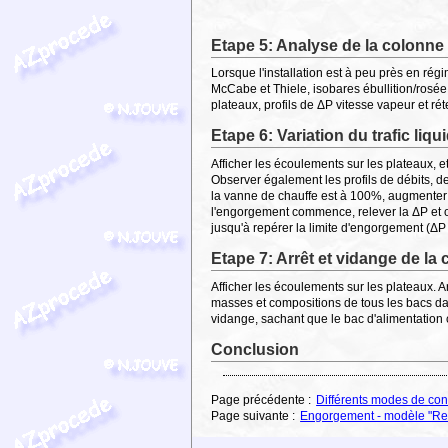
Etape 5: Analyse de la colonne à
Lorsque l'installation est à peu près en régi
McCabe et Thiele, isobares ébullition/rosée,
plateaux, profils de ΔP vitesse vapeur et rét
Etape 6: Variation du trafic liq
Afficher les écoulements sur les plateaux,
Observer également les profils de débits, d
la vanne de chauffe est à 100%, augmente
l'engorgement commence, relever la ΔP et o
jusqu'à repérer la limite d'engorgement (ΔP d
Etape 7: Arrêt et vidange de la
Afficher les écoulements sur les plateaux. Arr
masses et compositions de tous les bacs dans
vidange, sachant que le bac d'alimentation
Conclusion
Page précédente :
Différents modes de cond
Page suivante :
Engorgement - modèle "Rect