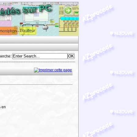
herche
:
% en