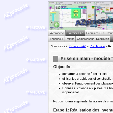
AZprocede
Exercices AZ
Exercices GC
Cour
Echangeur
Pompe
Compresseur
Régulation
R
Vous êtes ici :
Exercices AZ
»
Rectification
»
Rec
Prise en main - modèle "
Objectifs :
démarrer la colonne à reflux total,
utiliser les graphiques et constructio
observer l'engorgement des plateaux
Données : colonne à 9 plateaux + bou
isopropanol.
Rq : on pourra augmenter la vitesse de sim
Etape 1: Réalisation des invent