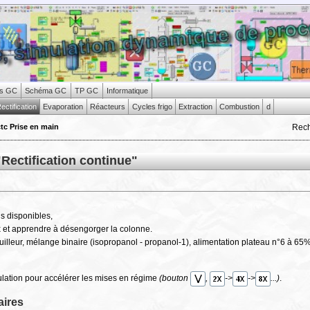
s GC
Schéma GC
TP GC
Informatique
ectification
Evaporation
Réacteurs
Cycles frigo
Extraction
Combustion
d
Rec
tc Prise en main
Rectification continue"
ns disponibles,
 et apprendre à désengorger la colonne.
illeur, mélange binaire (isopropanol - propanol-1), alimentation plateau n°6 à 65
ulation pour accélérer les mises en régime
(bouton
,
->
->
...)
.
aires