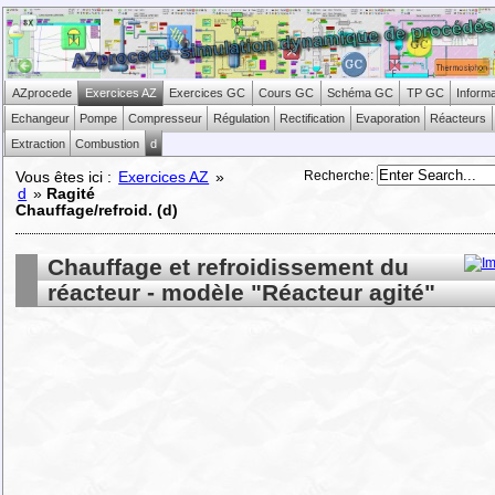
AZprocede
Exercices AZ
Exercices GC
Cours GC
Schéma GC
TP GC
Inform
Echangeur
Pompe
Compresseur
Régulation
Rectification
Evaporation
Réacteurs
Extraction
Combustion
d
Recherche
:
Vous êtes ici :
Exercices AZ
»
d
»
Ragité
Chauffage/refroid. (d)
Chauffage et refroidissement du
réacteur - modèle "Réacteur agité"