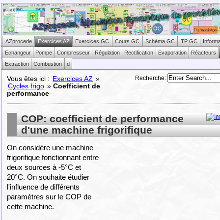
AZprocede
Exercices AZ
Exercices GC
Cours GC
Schéma GC
TP GC
Inform
Echangeur
Pompe
Compresseur
Régulation
Rectification
Evaporation
Réacteurs
Extraction
Combustion
d
Recherche
:
Vous êtes ici :
Exercices AZ
»
Cycles frigo
»
Coefficient de
performance
COP: coefficient de performance
d'une machine frigorifique
On considère une machine
frigorifique fonctionnant entre
deux sources à -5°C et
20°C. On souhaite étudier
l'influence de différents
paramètres sur le COP de
cette machine.