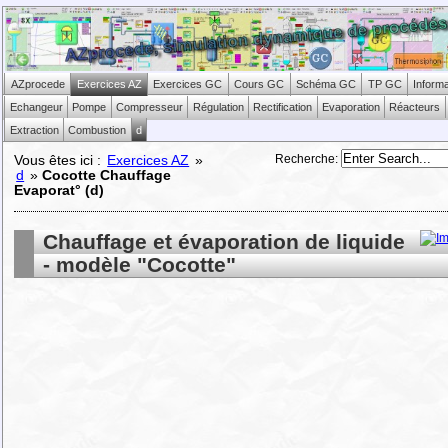
AZprocede
Exercices AZ
Exercices GC
Cours GC
Schéma GC
TP GC
Inform
Echangeur
Pompe
Compresseur
Régulation
Rectification
Evaporation
Réacteurs
Extraction
Combustion
d
Recherche
:
Vous êtes ici :
Exercices AZ
»
d
»
Cocotte Chauffage
Evaporat° (d)
Chauffage et évaporation de liquide
- modèle "Cocotte"