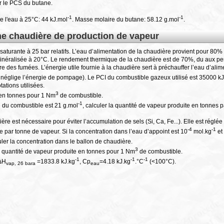
er le PCS du butane.
-1
-1
e l'eau à 25°C: 44 kJ.mol
. Masse molaire du butane: 58.12 g.mol
.
ne chaudière de production de vapeur
saturante à 25 bar relatifs. L’eau d’alimentation de la chaudière provient pour 80%
néralisée à 20°C. Le rendement thermique de la chaudière est de 70%, du aux pe
ure des fumées. L’énergie utile fournie à la chaudière sert à préchauffer l’eau d’ali
on néglige l’énergie de pompage). Le PCI du combustible gazeux utilisé est 35000 
ations utilisées.
3
e en tonnes pour 1 Nm
de combustible.
-1
 du combustible est 21 g.mol
, calculer la quantité de vapeur produite en tonnes 
e est nécessaire pour éviter l’accumulation de sels (Si, Ca, Fe...). Elle est réglé
-4
-1
e par tonne de vapeur. Si la concentration dans l’eau d’appoint est 10
mol.kg
et
uler la concentration dans le ballon de chaudière.
3
la quantité de vapeur produite en tonnes pour 1 Nm
de combustible.
-1
-1
-1
 ΔH
=1833.8 kJ.kg
, Cp
=4.18 kJ.kg
.°C
(<100°C).
vap, 26 bara
eau