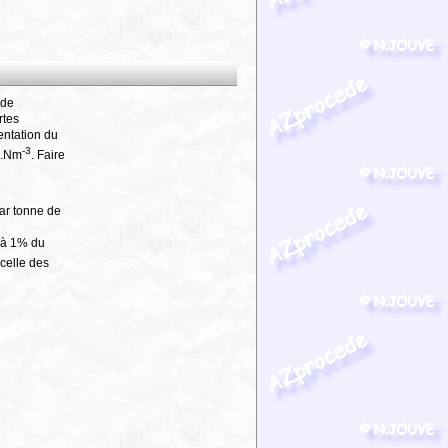
 de
rtes
mentation du
-3
kJ.Nm
. Faire
par tonne de
e à 1% du
 celle des