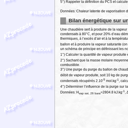
5°) Rappeler la définition du PCS et calcul
Données: Chaleur latente de vaporisation d
Bilan énergétique sur u
Une chaudière sert à produire de la vapeur 
condensats à 80°C, et pour 20% d’eau démi
thermiques, à l’excès d’air et à la températ
ballon et à produire la vapeur saturante (
un schéma de principe en définissant les not
1°) Calculer la quantité de vapeur produit
2°) Sachant que la masse molaire moyenne
combustible.
3°) Une purge du purge du ballon de chaudièr
débit de vapeur produite, soit 10 kg de purg
-5
-1
condensats récupérés 2.10
mol.kg
, calc
4°) Déterminer l’influence de la purge sur 
-1
Données: H
=2804.8 kJ.kg
,
vap sat, 26 bara