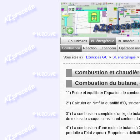
↑
Op. unitaires
Bil. énergétique
Bil. matière
E
Combustion
Réaction
Echangeur
Opération uni
Vous êtes ici :
Exercices GC
»
Bil. énergétique
»
Combustion et chaudièr
Combustion du butane, 
1°) Ecrire et équilibrer l'équation de combu
3
2°) Calculer en Nm
la quantité d'O
stricte
2
3°) La combustion complète d'un kg de butan
de moles de chaque constituant contenu da
4°) La combustion d'une mole de butane à 2
produite à l'état vapeur). Rappeler la défini