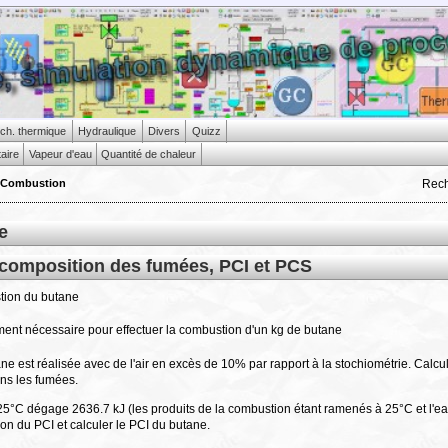
ch. thermique
Hydraulique
Divers
Quizz
taire
Vapeur d'eau
Quantité de chaleur
Rec
Combustion
e
composition des fumées, PCI et PCS
stion du butane
ment nécessaire pour effectuer la combustion d'un kg de butane
e est réalisée avec de l'air en excès de 10% par rapport à la stochiométrie. Calcu
ns les fumées.
5°C dégage 2636.7 kJ (les produits de la combustion étant ramenés à 25°C et l'ea
tion du PCI et calculer le PCI du butane.