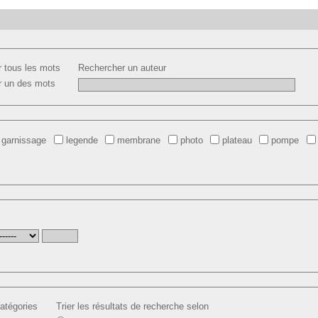
 tous les mots
Rechercher un auteur
r un des mots
garnissage
legende
membrane
photo
plateau
pompe
atégories
Trier les résultats de recherche selon