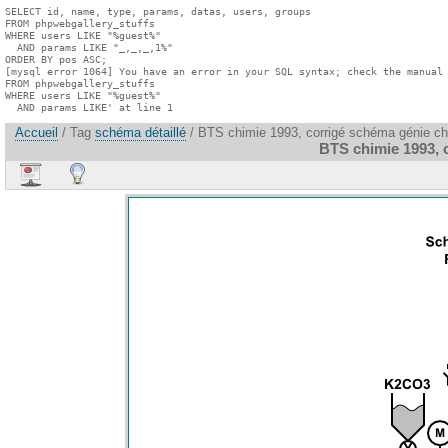
SELECT id, name, type, params, datas, users, groups

FROM phpwebgallery_stuffs

WHERE users LIKE "%guest%"

  AND params LIKE "_,_,_,1%"

ORDER BY pos ASC;

[mysql error 1064] You have an error in your SQL syntax; check the manual 
FROM phpwebgallery_stuffs

WHERE users LIKE "%guest%"

  AND params LIKE' at line 1
Accueil
/ Tag
schéma détaillé
/ BTS chimie 1993, corrigé schéma génie c
BTS chimie 1993, 