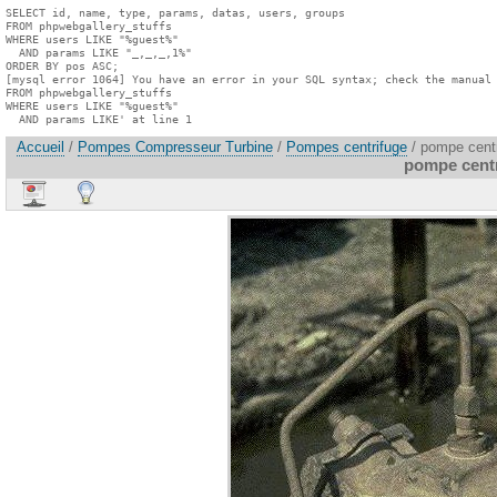
SELECT id, name, type, params, datas, users, groups

FROM phpwebgallery_stuffs

WHERE users LIKE "%guest%"

  AND params LIKE "_,_,_,1%"

ORDER BY pos ASC;

[mysql error 1064] You have an error in your SQL syntax; check the manual 
FROM phpwebgallery_stuffs

WHERE users LIKE "%guest%"

  AND params LIKE' at line 1
Accueil
/
Pompes Compresseur Turbine
/
Pompes centrifuge
/ pompe centr
pompe centr