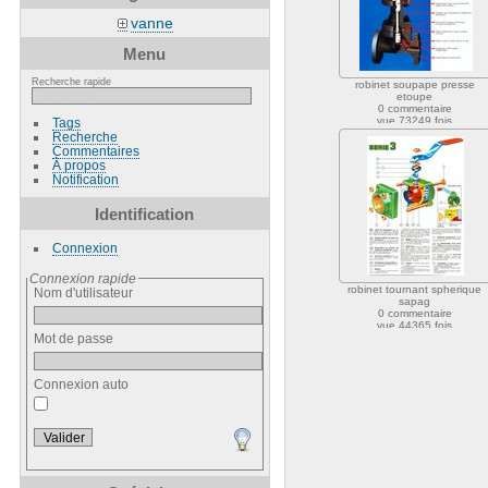
vanne
Menu
Recherche rapide
robinet soupape presse
etoupe
0 commentaire
vue 73249 fois
Tags
Recherche
Commentaires
À propos
Notification
Identification
Connexion
Connexion rapide
robinet tournant spherique
Nom d'utilisateur
sapag
0 commentaire
vue 44365 fois
Mot de passe
Connexion auto