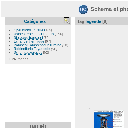
Schema et pho
Catégories
Tag
legende
[9]
Operations unitaires
[444]
Usines Procedes Produits
[154]
Stockage transport
[75]
Echange thermique
[97]
Pompes Compresseur Turbine
[198]
Robinetterie Tuyauterie
[140]
Schema exercices
[52]
1126 images
Tags liés