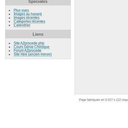
Spéciales
Plus vues
Images au hasard
Images récentes
Catégories récentes
Calendrier
Liens
Site AZprocede php
Cours Génie Chimique
Forum AZprocede
Site html (ancien mirroir)
Page fabriquée en 0.027 s (22 req