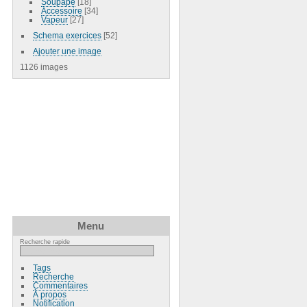
Soupape
[18]
Accessoire
[34]
Vapeur
[27]
Schema exercices
[52]
Ajouter une image
1126 images
Menu
Recherche rapide
Tags
Recherche
Commentaires
À propos
Notification