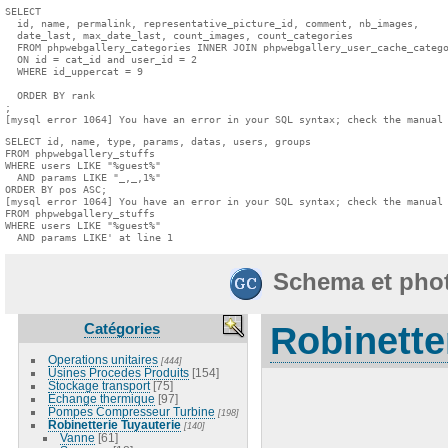
SELECT

  id, name, permalink, representative_picture_id, comment, nb_images,

  date_last, max_date_last, count_images, count_categories

  FROM phpwebgallery_categories INNER JOIN phpwebgallery_user_cache_catego
  ON id = cat_id and user_id = 2

  WHERE id_uppercat = 9

  ORDER BY rank

;

[mysql error 1064] You have an error in your SQL syntax; check the manual
SELECT id, name, type, params, datas, users, groups

FROM phpwebgallery_stuffs

WHERE users LIKE "%guest%"

  AND params LIKE "_,_,1%"

ORDER BY pos ASC;

[mysql error 1064] You have an error in your SQL syntax; check the manual 
FROM phpwebgallery_stuffs

WHERE users LIKE "%guest%"

  AND params LIKE' at line 1
Schema et pho
Catégories
Robinette
Operations unitaires
[444]
Usines Procedes Produits
[154]
Stockage transport
[75]
Echange thermique
[97]
Pompes Compresseur Turbine
[198]
Robinetterie Tuyauterie
[140]
Vanne
[61]