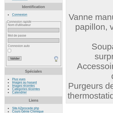
Identification
Vanne manue
Connexion
Connexion rapide
papillon,
Nom d'utilisateur
Mot de passe
Soupa
Connexion auto
surp
Accessoir
Spéciales
Plus vues
Images au hasard
Purgeurs de
Images récentes
Catégories récentes
Calendrier
thermostati
Liens
Site AZprocede php
Cours Génie Chimique