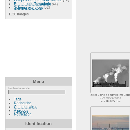
[198]
Robinetterie Tuyauterie
[140]
Schema exercices
[52]
1126 images
Menu
Recherche rapide
acier usine nb fumee mouett
2 commentaires
Tags
vue 84105 fois
Recherche
Commentaires
À propos
Notification
Identification