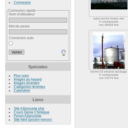
Connexion
Connexion rapide
Nom d'utilisateur
usine torche fumee mer
0 commentaire
vue 46928 fois
Mot de passe
Connexion auto
Spéciales
torche 03 ethanol stockage
0 commentaire
Plus vues
vue 23274 fois
Images au hasard
Images récentes
Catégories récentes
Calendrier
Liens
Site AZprocede php
Cours Génie Chimique
Forum AZprocede
Site html (ancien mirroir)