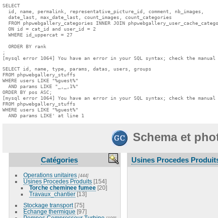
SELECT

  id, name, permalink, representative_picture_id, comment, nb_images,

  date_last, max_date_last, count_images, count_categories

  FROM phpwebgallery_categories INNER JOIN phpwebgallery_user_cache_catego
  ON id = cat_id and user_id = 2

  WHERE id_uppercat = 27

  ORDER BY rank

;

[mysql error 1064] You have an error in your SQL syntax; check the manual
SELECT id, name, type, params, datas, users, groups

FROM phpwebgallery_stuffs

WHERE users LIKE "%guest%"

  AND params LIKE "_,_,1%"

ORDER BY pos ASC;

[mysql error 1064] You have an error in your SQL syntax; check the manual 
FROM phpwebgallery_stuffs

WHERE users LIKE "%guest%"

  AND params LIKE' at line 1
Schema et pho
Catégories
Usines Procedes Produit
Operations unitaires
[444]
Usines Procedes Produits
[154]
Torche cheminee fumee
[20]
Travaux_chantier
[13]
Stockage transport
[75]
Echange thermique
[97]
Pompes Compresseur Turbine