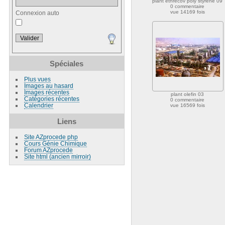
plant ethrecov poly styrene 09
0 commentaire
vue 14169 fois
Connexion auto
Spéciales
Plus vues
Images au hasard
Images récentes
plant olefin 03
Catégories récentes
0 commentaire
Calendrier
vue 16569 fois
Liens
Site AZprocede php
Cours Génie Chimique
Forum AZprocede
Site html (ancien mirroir)