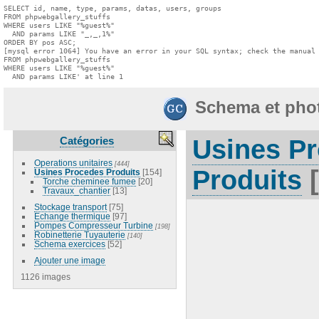
SELECT id, name, type, params, datas, users, groups

FROM phpwebgallery_stuffs

WHERE users LIKE "%guest%"

  AND params LIKE "_,_,1%"

ORDER BY pos ASC;

[mysql error 1064] You have an error in your SQL syntax; check the manual 
FROM phpwebgallery_stuffs

WHERE users LIKE "%guest%"

  AND params LIKE' at line 1
Schema et pho
Catégories
Usines P
Operations unitaires
[444]
Produits
[
Usines Procedes Produits
[154]
Torche cheminee fumee
[20]
Travaux_chantier
[13]
Stockage transport
[75]
Echange thermique
[97]
Pompes Compresseur Turbine
[198]
Robinetterie Tuyauterie
[140]
Schema exercices
[52]
Ajouter une image
1126 images