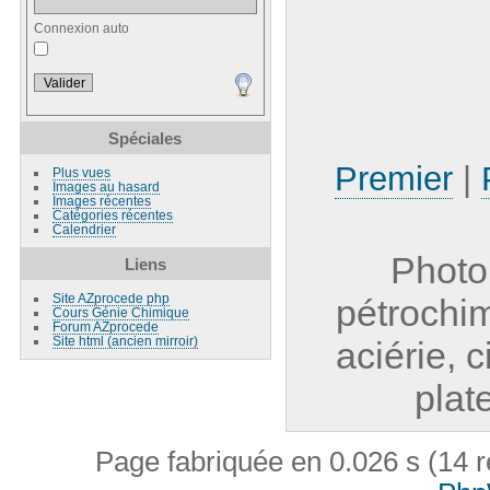
Connexion auto
Spéciales
Premier
|
Plus vues
Images au hasard
Images récentes
Catégories récentes
Calendrier
Photo
Liens
Site AZprocede php
pétrochi
Cours Génie Chimique
Forum AZprocede
Site html (ancien mirroir)
aciérie, 
plat
Page fabriquée en 0.026 s (14 