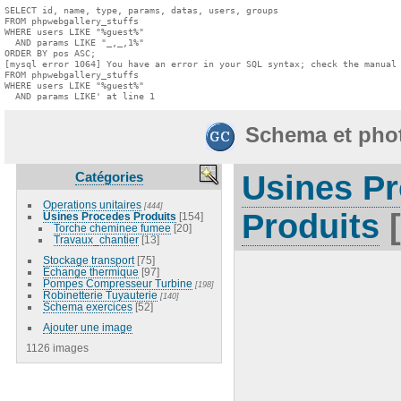
SELECT id, name, type, params, datas, users, groups

FROM phpwebgallery_stuffs

WHERE users LIKE "%guest%"

  AND params LIKE "_,_,1%"

ORDER BY pos ASC;

[mysql error 1064] You have an error in your SQL syntax; check the manual 
FROM phpwebgallery_stuffs

WHERE users LIKE "%guest%"

  AND params LIKE' at line 1
Schema et pho
Catégories
Usines P
Operations unitaires
[444]
Produits
[
Usines Procedes Produits
[154]
Torche cheminee fumee
[20]
Travaux_chantier
[13]
Stockage transport
[75]
Echange thermique
[97]
Pompes Compresseur Turbine
[198]
Robinetterie Tuyauterie
[140]
Schema exercices
[52]
Ajouter une image
1126 images