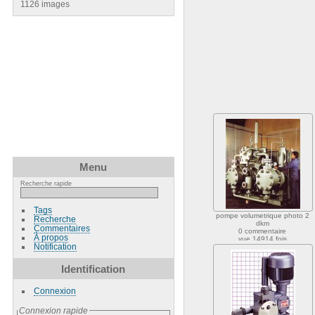
1126 images
Menu
Recherche rapide
Tags
pompe volumetrique photo 2
Recherche
dkm
Commentaires
0 commentaire
À propos
vue 14914 fois
Notification
Identification
Connexion
Connexion rapide