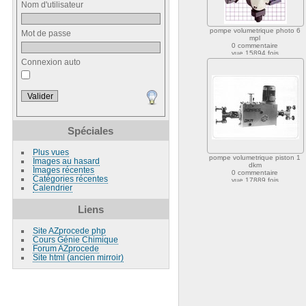
Nom d'utilisateur
pompe volumetrique photo 6
Mot de passe
mpl
0 commentaire
vue 15894 fois
Connexion auto
Spéciales
Plus vues
pompe volumetrique piston 1
Images au hasard
dkm
Images récentes
0 commentaire
Catégories récentes
vue 17889 fois
Calendrier
Liens
Site AZprocede php
Cours Génie Chimique
Forum AZprocede
Site html (ancien mirroir)