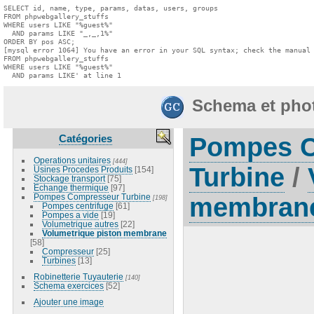
SELECT id, name, type, params, datas, users, groups

FROM phpwebgallery_stuffs

WHERE users LIKE "%guest%"

  AND params LIKE "_,_,1%"

ORDER BY pos ASC;

[mysql error 1064] You have an error in your SQL syntax; check the manual 
FROM phpwebgallery_stuffs

WHERE users LIKE "%guest%"

  AND params LIKE' at line 1
Schema et pho
Catégories
Pompes 
Operations unitaires
[444]
Turbine
/
Usines Procedes Produits
[154]
Stockage transport
[75]
Echange thermique
[97]
Pompes Compresseur Turbine
membran
[198]
Pompes centrifuge
[61]
Pompes a vide
[19]
Volumetrique autres
[22]
Volumetrique piston membrane
[58]
Compresseur
[25]
Turbines
[13]
Robinetterie Tuyauterie
[140]
Schema exercices
[52]
Ajouter une image