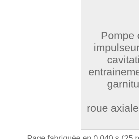
Pompe c
impulseur,
cavita
entraineme
garnit
roue axiale
Page fabriquée en 0.040 s (25 