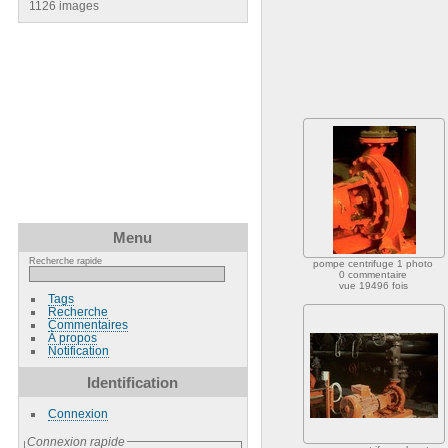
1126 images
Menu
Recherche rapide
pompe centrifuge 1 photo
0 commentaire
vue 19496 fois
Tags
Recherche
Commentaires
À propos
Notification
Identification
Connexion
Connexion rapide