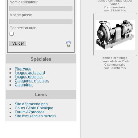
pompe centrifuge clapet
Nom d'utilisateur
vanne
0 commentaire
vue 17446 fois
Mot de passe
Connexion auto
pompe centrifuge
Spéciales
monocellulaire 2 sihi
0 commentaire
vue 20890 fois
Plus vues
Images au hasard
Images récentes
Catégories récentes
Calendrier
Liens
Site AZprocede php
Cours Génie Chimique
Forum AZprocede
Site html (ancien mirroir)