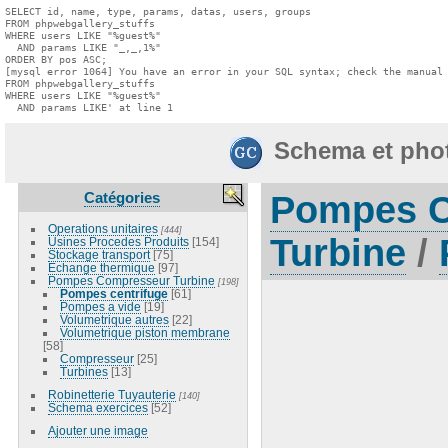
SELECT id, name, type, params, datas, users, groups

FROM phpwebgallery_stuffs

WHERE users LIKE "%guest%"

  AND params LIKE "_,_,1%"

ORDER BY pos ASC;

[mysql error 1064] You have an error in your SQL syntax; check the manual 
FROM phpwebgallery_stuffs

WHERE users LIKE "%guest%"

  AND params LIKE' at line 1
Schema et pho
Catégories
Pompes 
Operations unitaires
[444]
Turbine
/
Usines Procedes Produits
[154]
Stockage transport
[75]
Echange thermique
[97]
Pompes Compresseur Turbine
[198]
Pompes centrifuge
[61]
Pompes a vide
[19]
Volumetrique autres
[22]
Volumetrique piston membrane
[58]
Compresseur
[25]
Turbines
[13]
Robinetterie Tuyauterie
[140]
Schema exercices
[52]
Ajouter une image